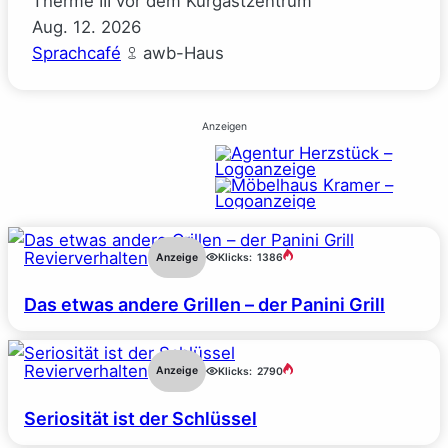
Therme III vor dem Kurgastzentrum
Aug.
12.
2026
Sprachcafé
awb-Haus
Anzeigen
Revierverhalten
Anzeige
Klicks:
1386
Das etwas andere Grillen – der Panini Grill
Revierverhalten
Anzeige
Klicks:
2790
Seriosität ist der Schlüssel