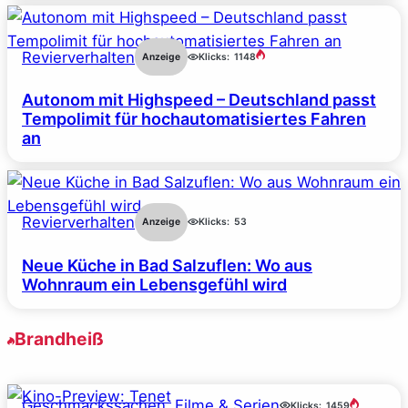
Revierverhalten
Anzeige
Klicks:
1148
Autonom mit Highspeed – Deutschland passt
Tempolimit für hochautomatisiertes Fahren
an
Revierverhalten
Anzeige
Klicks:
53
Neue Küche in Bad Salzuflen: Wo aus
Wohnraum ein Lebensgefühl wird
Brandheiß
Geschmackssachen
, 
Filme & Serien
Klicks:
1459