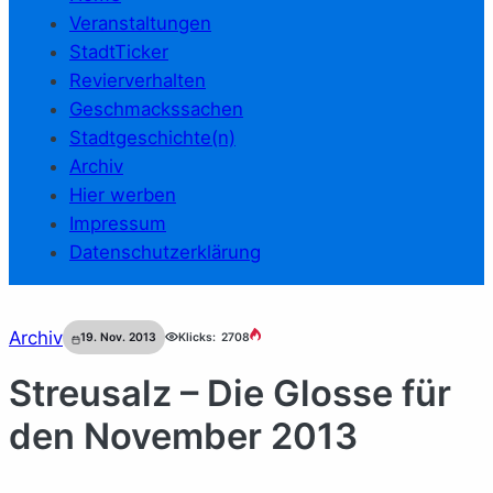
Veranstaltungen
StadtTicker
Revierverhalten
Geschmackssachen
Stadtgeschichte(n)
Archiv
Hier werben
Impressum
Datenschutzerklärung
Archiv
19. Nov. 2013
Klicks:
2708
Streusalz – Die Glosse für
den November 2013