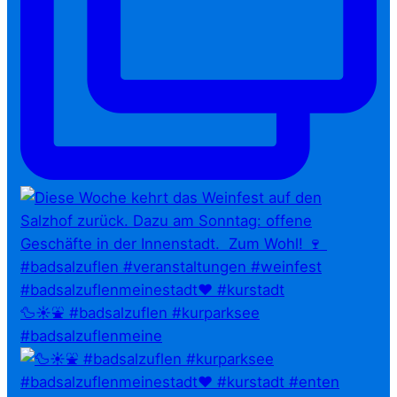
🦆☀️⛲ #badsalzuflen #kurparksee
#badsalzuflenmeine