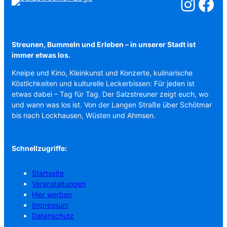
Salzstreuner a
Salzstreu
Streunen, Bummeln und Erleben – in unserer Stadt ist
immer etwas los.
Kneipe und Kino, Kleinkunst und Konzerte, kulinarische
Köstlichkeiten und kulturelle Leckerbissen: Für jeden ist
etwas dabei – Tag für Tag. Der Salzstreuner zeigt euch, wo
und wann was los ist. Von der Langen Straße über Schötmar
bis nach Lockhausen, Wüsten und Ahmsen.
Schnellzugriffe:
Startseite
Veranstaltungen
Hier werben
Impressum
Datenschutz