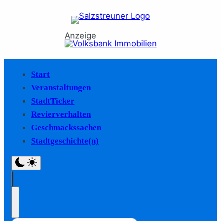
Anzeige
Start
Veranstaltungen
StadtTicker
Revierverhalten
Geschmackssachen
Stadtgeschichte(n)