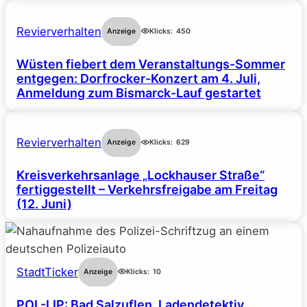
Revierverhalten
Anzeige
Klicks:
450
Wüsten fiebert dem Veranstaltungs-Sommer
entgegen: Dorfrocker-Konzert am 4. Juli,
Anmeldung zum Bismarck-Lauf gestartet
Revierverhalten
Anzeige
Klicks:
629
Kreisverkehrsanlage „Lockhauser Straße“
fertiggestellt – Verkehrsfreigabe am Freitag
(12. Juni)
StadtTicker
Anzeige
Klicks:
10
POL-LIP: Bad Salzuflen. Ladendetektiv