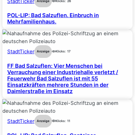
StadtTicker
Anzeige
Klicks:
26
POL-LIP: Bad Salzuflen. Einbruch in
Mehrfamilienhaus.
StadtTicker
Anzeige
Klicks:
17
FF Bad Salzuflen: Vier Menschen bei
Verrauchung einer Industriehalle verletzt /
Feuerwehr Bad Salzuflen ist mit 55
Einsatzkräften mehrere Stunden in der
Daimlerstraße im Einsatz
StadtTicker
Anzeige
Klicks:
11