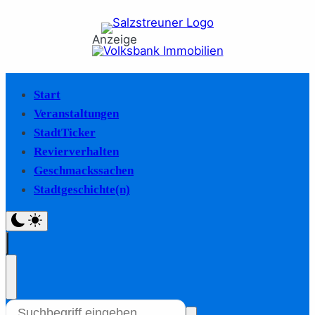
Anzeige
Start
Veranstaltungen
StadtTicker
Revierverhalten
Geschmackssachen
Stadtgeschichte(n)