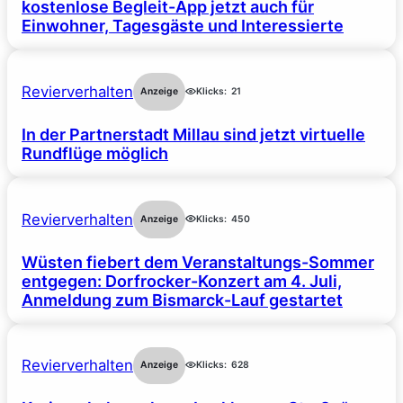
kostenlose Begleit-App jetzt auch für
Einwohner, Tagesgäste und Interessierte
Revierverhalten
Anzeige
Klicks:
21
In der Partnerstadt Millau sind jetzt virtuelle
Rundflüge möglich
Revierverhalten
Anzeige
Klicks:
450
Wüsten fiebert dem Veranstaltungs-Sommer
entgegen: Dorfrocker-Konzert am 4. Juli,
Anmeldung zum Bismarck-Lauf gestartet
Revierverhalten
Anzeige
Klicks:
628