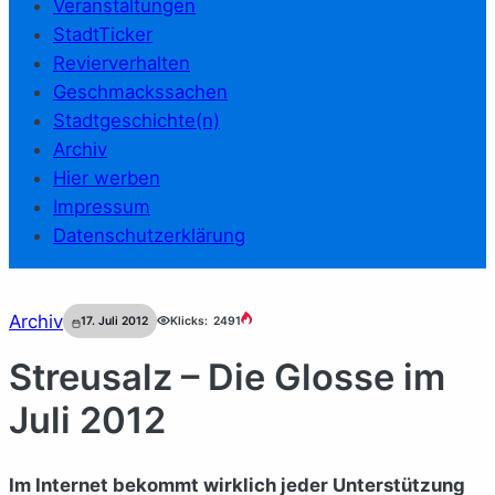
Veranstaltungen
StadtTicker
Revierverhalten
Geschmackssachen
Stadtgeschichte(n)
Archiv
Hier werben
Impressum
Datenschutzerklärung
Archiv
17. Juli 2012
Klicks:
2491
Streusalz – Die Glosse im
Juli 2012
Im Internet bekommt wirklich jeder Unterstützung