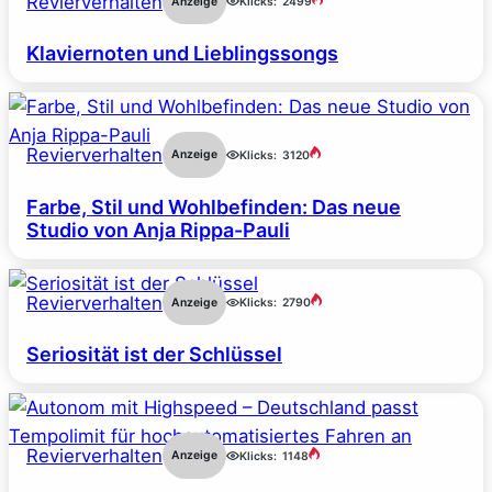
Revierverhalten
Anzeige
Klicks:
2499
Klaviernoten und Lieblingssongs
Revierverhalten
Anzeige
Klicks:
3120
Farbe, Stil und Wohlbefinden: Das neue
Studio von Anja Rippa-Pauli
Revierverhalten
Anzeige
Klicks:
2790
Seriosität ist der Schlüssel
Revierverhalten
Anzeige
Klicks:
1148