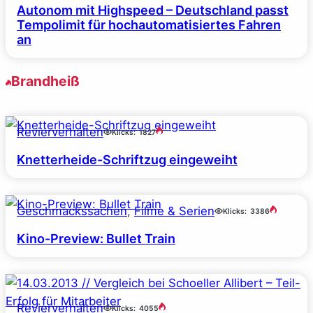
Autonom mit Highspeed – Deutschland passt
Tempolimit für hochautomatisiertes Fahren
an
Brandheiß
Revierverhalten
Klicks:
1827
Knetterheide-Schriftzug eingeweiht
Geschmackssachen
, 
Filme & Serien
Klicks:
3386
Kino-Preview: Bullet Train
Revierverhalten
Klicks:
4055