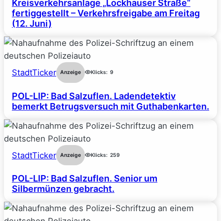
Kreisverkehrsanlage „Lockhauser Straße“
fertiggestellt – Verkehrsfreigabe am Freitag
(12. Juni)
StadtTicker
Anzeige
Klicks:
9
POL-LIP: Bad Salzuflen. Ladendetektiv
bemerkt Betrugsversuch mit Guthabenkarten.
StadtTicker
Anzeige
Klicks:
259
POL-LIP: Bad Salzuflen. Senior um
Silbermünzen gebracht.