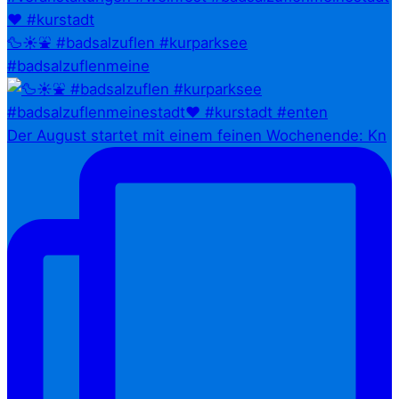
🦆☀️⛲ #badsalzuflen #kurparksee
#badsalzuflenmeine
Der August startet mit einem feinen Wochenende: Kn