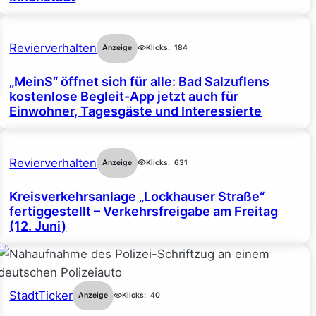
Revierverhalten
Anzeige
Klicks:
184
„MeinS“ öffnet sich für alle: Bad Salzuflens
kostenlose Begleit-App jetzt auch für
Einwohner, Tagesgäste und Interessierte
Revierverhalten
Anzeige
Klicks:
631
Kreisverkehrsanlage „Lockhauser Straße“
fertiggestellt – Verkehrsfreigabe am Freitag
(12. Juni)
StadtTicker
Anzeige
Klicks:
40