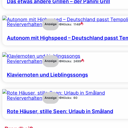
Das etwas andere Grillen – der Panini Grill
Revierverhalten
Anzeige
Klicks:
1148
Autonom mit Highspeed – Deutschland passt Tem
Revierverhalten
Anzeige
Klicks:
2499
Klaviernoten und Lieblingssongs
Revierverhalten
Anzeige
Klicks:
60
Rote Häuser, stille Seen: Urlaub in Småland