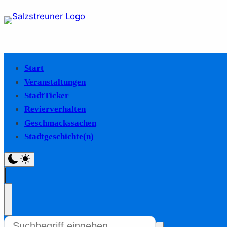
Start
Veranstaltungen
StadtTicker
Revierverhalten
Geschmackssachen
Stadtgeschichte(n)