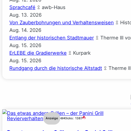
Sprachcafé
awb-Haus
Aug.
13.
2026
Von Zauberbohrungen und Verhaltensweisen
Hist
Aug.
14.
2026
Entlang der historischen Stadtmauer
Therme III v
Aug.
15.
2026
ErLEBE die Gradierwerke
Kurpark
Aug.
15.
2026
Rundgang durch die historische Altstadt
Therme II
Revierverhalten
Anzeige
Klicks:
1387