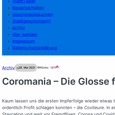
StadtTicker
Revierverhalten
Geschmackssachen
Stadtgeschichte(n)
Archiv
Hier werben
Impressum
Datenschutzerklärung
Archiv
28. Mai 2021
Klicks:
1311
Coromania – Die Glosse 
Kaum lassen uns die ersten Impferfolge wieder etwas t
ordentlich Profit schlagen konnten – die
Coviteure
. In 
Staycation
und weit vor
Fremdflixen
. Corona und Covid