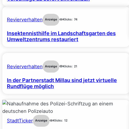
Revierverhalten
Anzeige
Klicks:
74
Insektennisthilfe im Landschaftsgarten des
Umweltzentrums restauriert
Revierverhalten
Anzeige
Klicks:
21
In der Partnerstadt Millau sind jetzt virtuelle
Rundflüge möglich
StadtTicker
Anzeige
Klicks:
12