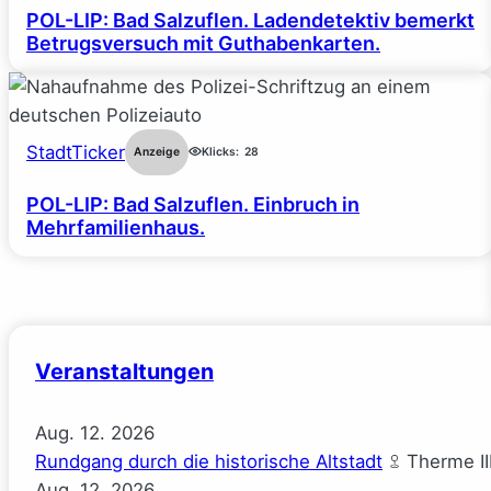
POL-LIP: Bad Salzuflen. Ladendetektiv bemerkt
Betrugsversuch mit Guthabenkarten.
StadtTicker
Anzeige
Klicks:
28
POL-LIP: Bad Salzuflen. Einbruch in
Mehrfamilienhaus.
Veranstaltungen
Aug.
12.
2026
Rundgang durch die historische Altstadt
Therme II
Aug.
12.
2026