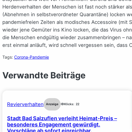
Herdenverhalten der Menschen ist fast noch stärker als
(Abnehmen in selbstverordneter Quarantäne) locken wer
pandemiefreien Zeiten als modisches Accessoire (mit 
wieder jene Gemüter ins Kino locken, die das Virus o
die Menschen endgültig wieder zusammenbringen – nat
erst einmal anläuft, wird schnell vergessen sein, dass C
Tags:
Corona-Pandemie
Verwandte Beiträge
Revierverhalten
Anzeige
Klicks:
22
Stadt Bad Salzuflen verleiht Heimat-Preis –
besonderes Engagement gewürdigt.
Vorschläge ab sofort einreichbar.