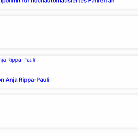
polimit für hochautomatisiertes Fahren an
on Anja Rippa-Pauli