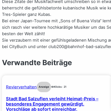
Diese Zitate der Musikfachwelt umschreiben so in etwa
beherrscht die gefühlsbetonte kubanische Musik wie k
Tres-Spieler ganz Kubas.
Bei einer Japan-Tournee mit „Sons of Buena Vista“ lern
sich rasch vier weitere hochkarätige Musiker um das Se
besten der Welt zählt!
Sie verzaubern mit einer gefühlsgeladenen Mischung au
bei CityBuch und unter club200@bahnhof-bad-salzufle
Verwandte Beiträge
Revierverhalten
Anzeige
Klicks:
21
Stadt Bad Salzuflen verleiht Heimat-Preis –
besonderes Engagement gewürdigt.
Vorschläge ab sofort einreichbar.