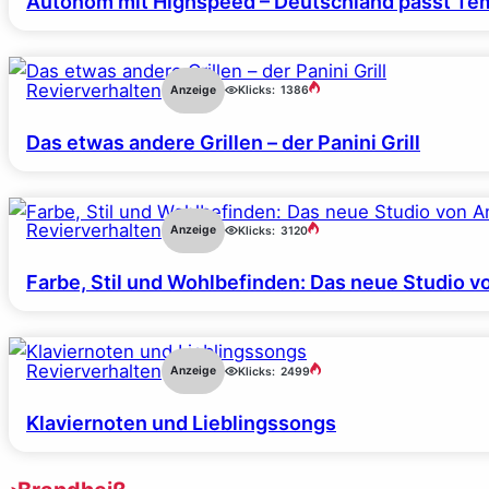
Autonom mit Highspeed – Deutschland passt Tem
Revierverhalten
Anzeige
Klicks:
1386
Das etwas andere Grillen – der Panini Grill
Revierverhalten
Anzeige
Klicks:
3120
Farbe, Stil und Wohlbefinden: Das neue Studio v
Revierverhalten
Anzeige
Klicks:
2499
Klaviernoten und Lieblingssongs