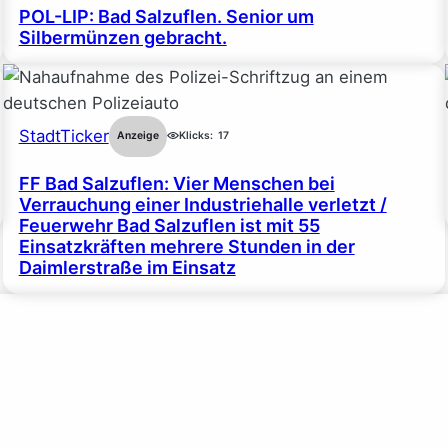
POL-LIP: Bad Salzuflen. Senior um
Silbermünzen gebracht.
StadtTicker
Anzeige
Klicks:
17
FF Bad Salzuflen: Vier Menschen bei
Verrauchung einer Industriehalle verletzt /
Feuerwehr Bad Salzuflen ist mit 55
Einsatzkräften mehrere Stunden in der
Daimlerstraße im Einsatz