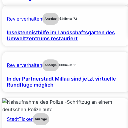
Revierverhalten
Anzeige
Klicks:
72
Insektennisthilfe im Landschaftsgarten des
Umweltzentrums restauriert
Revierverhalten
Anzeige
Klicks:
21
In der Partnerstadt Millau sind jetzt virtuelle
Rundflüge möglich
StadtTicker
Anzeige