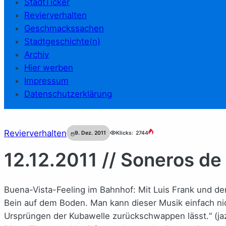
StadtTicker
Revierverhalten
Geschmackssachen
Stadtgeschichte(n)
Archiv
Hier werben
Impressum
Datenschutzerklärung
Revierverhalten
9. Dez. 2011
Klicks:
2744
12.12.2011 // Soneros de
Buena-Vista-Feeling im Bahnhof: Mit Luis Frank und den
Bein auf dem Boden. Man kann dieser Musik einfach nich
Ursprüngen der Kubawelle zurückschwappen lässt.“ (ja