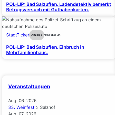
POL-LIP: Bad Salzuflen. Ladendetektiv bemerkt
Betrugsversuch mit Guthabenkarten.
StadtTicker
Anzeige
Klicks:
24
POL-LIP: Bad Salzuflen. Einbruch in
Mehrfamilienhaus.
Veranstaltungen
Aug.
06.
2026
33. Weinfest
Salzhof
Aug.
07.
2026