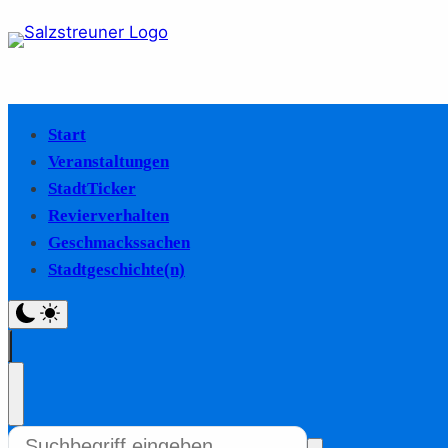
Start
Veranstaltungen
StadtTicker
Revierverhalten
Geschmackssachen
Stadtgeschichte(n)