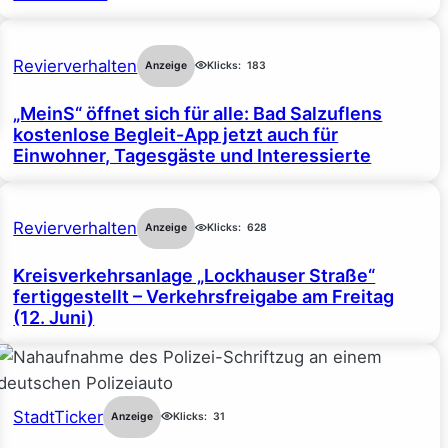
Revierverhalten
Anzeige
Klicks:
183
„MeinS“ öffnet sich für alle: Bad Salzuflens
kostenlose Begleit-App jetzt auch für
Einwohner, Tagesgäste und Interessierte
Revierverhalten
Anzeige
Klicks:
628
Kreisverkehrsanlage „Lockhauser Straße“
fertiggestellt – Verkehrsfreigabe am Freitag
(12. Juni)
StadtTicker
Anzeige
Klicks:
31