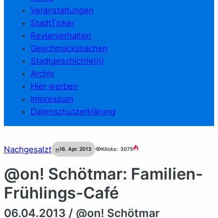
Veranstaltungen
StadtTicker
Revierverhalten
Geschmackssachen
Stadtgeschichte(n)
Archiv
Hier werben
Impressum
Datenschutzerklärung
Nachgesalzt
16. Apr. 2013
Klicks:
3075
@on! Schötmar: Familien-
Frühlings-Café
06.04.2013 / @on! Schötmar