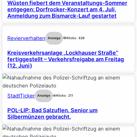
Wüsten fiebert dem Veranstaltungs-Sommer
entgegen: Dorfrocker-Konzert am 4. Juli,
Anmeldung zum Bismarck-Lauf gestartet
Revierverhalten
Anzeige
Klicks:
628
Kreisverkehrsanlage „Lockhauser Straße“
fertiggestellt – Verkehrsfreigabe am Freitag
(12. Juni)
StadtTicker
Anzeige
Klicks:
211
POL-LIP: Bad Salzuflen. Senior um
Silbermünzen gebracht.