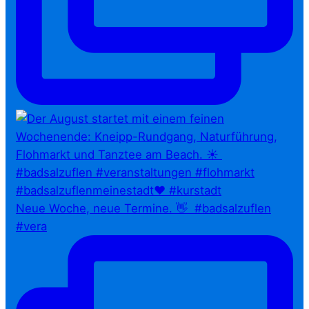
Neue Woche, neue Termine. 👋⁠ ⁠ #badsalzuflen
#vera