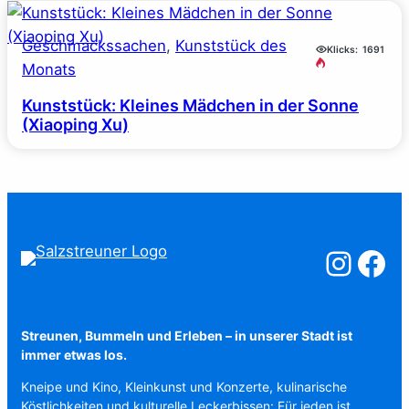
Geschmackssachen
, 
Kunststück des
Klicks:
1691
Monats
Kunststück: Kleines Mädchen in der Sonne
(Xiaoping Xu)
Salzstreuner a
Salzstreu
Streunen, Bummeln und Erleben – in unserer Stadt ist
immer etwas los.
Kneipe und Kino, Kleinkunst und Konzerte, kulinarische
Köstlichkeiten und kulturelle Leckerbissen: Für jeden ist