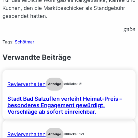
Für das leibliche Wohl gab es Kaltgetränke, Kaffee und
Kuchen, den die Marktbeschicker als Standgebühr
gespendet hatten.
gabe
Tags:
Schötmar
Verwandte Beiträge
Revierverhalten
Anzeige
Klicks:
21
Stadt Bad Salzuflen verleiht Heimat-Preis –
besonderes Engagement gewürdigt.
Vorschläge ab sofort einreichbar.
Revierverhalten
Anzeige
Klicks:
121