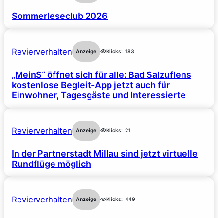
Sommerleseclub 2026
Revierverhalten
Anzeige
Klicks:
183
„MeinS“ öffnet sich für alle: Bad Salzuflens
kostenlose Begleit-App jetzt auch für
Einwohner, Tagesgäste und Interessierte
Revierverhalten
Anzeige
Klicks:
21
In der Partnerstadt Millau sind jetzt virtuelle
Rundflüge möglich
Revierverhalten
Anzeige
Klicks:
449