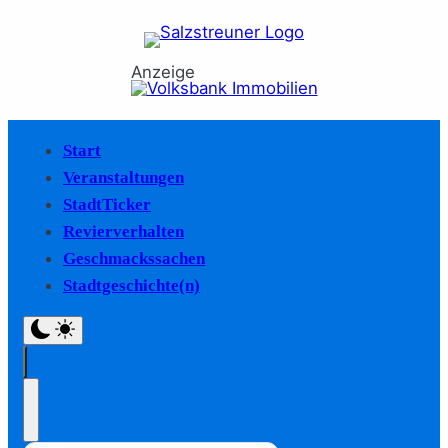
Anzeige
Start
Veranstaltungen
StadtTicker
Revierverhalten
Geschmackssachen
Stadtgeschichte(n)