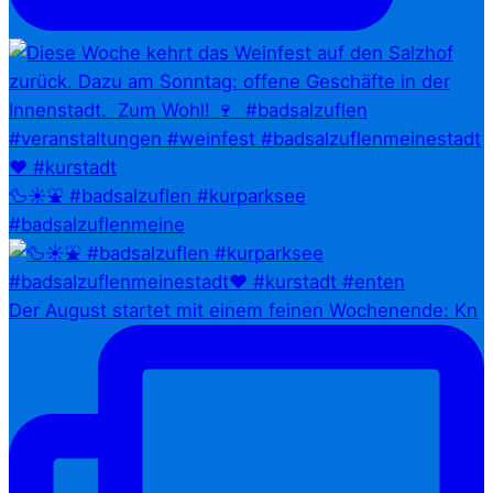
🦆☀️⛲ #badsalzuflen #kurparksee
#badsalzuflenmeine
Der August startet mit einem feinen Wochenende: Kn