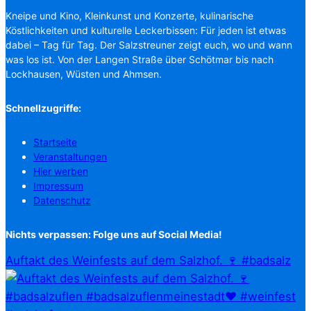
Kneipe und Kino, Kleinkunst und Konzerte, kulinarische
Köstlichkeiten und kulturelle Leckerbissen: Für jeden ist etwas
dabei – Tag für Tag. Der Salzstreuner zeigt euch, wo und wann
was los ist. Von der Langen Straße über Schötmar bis nach
Lockhausen, Wüsten und Ahmsen.
Schnellzugriffe:
Startseite
Veranstaltungen
Hier werben
Impressum
Datenschutz
Nichts verpassen: Folge uns auf Social Media!
Auftakt des Weinfests auf dem Salzhof. 🍷 #badsalz