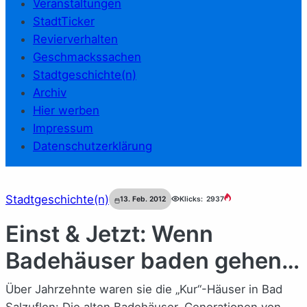
Veranstaltungen
StadtTicker
Revierverhalten
Geschmackssachen
Stadtgeschichte(n)
Archiv
Hier werben
Impressum
Datenschutzerklärung
Stadtgeschichte(n)
13. Feb. 2012
Klicks:
2937
Einst & Jetzt: Wenn
Badehäuser baden gehen…
Über Jahrzehnte waren sie die „Kur“-Häuser in Bad
Salzuflen: Die alten Badehäuser. Generationen von