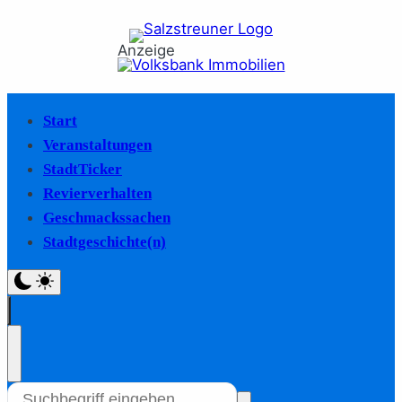
Anzeige
Start
Veranstaltungen
StadtTicker
Revierverhalten
Geschmackssachen
Stadtgeschichte(n)