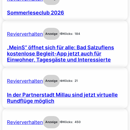
Sommerleseclub 2026
Revierverhalten
Anzeige
Klicks:
184
„MeinS“ öffnet sich für alle: Bad Salzuflens
kostenlose Begleit-App jetzt auch für
Einwohner, Tagesgäste und Interessierte
Revierverhalten
Anzeige
Klicks:
21
In der Partnerstadt Millau sind jetzt virtuelle
Rundflüge möglich
Revierverhalten
Anzeige
Klicks:
450