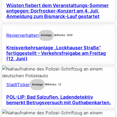
Wüsten fiebert dem Veranstaltungs-Sommer
entgegen: Dorfrocker-Konzert am 4. Juli,
Anmeldung zum Bismarck-Lauf gestartet
Revierverhalten
Anzeige
Klicks:
630
Kreisverkehrsanlage „Lockhauser Straße“
fertiggestellt – Verkehrsfreigabe am Freitag
(12. Juni)
StadtTicker
Anzeige
Klicks:
12
POL-LIP: Bad Salzuflen. Ladendetektiv
bemerkt Betrugsversuch mit Guthabenkarten.