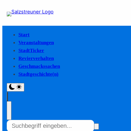
Start
Veranstaltungen
StadtTicker
Revierverhalten
Geschmackssachen
Stadtgeschichte(n)