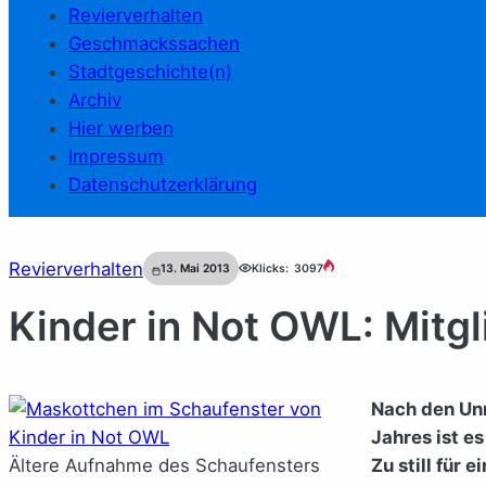
Revierverhalten
Geschmackssachen
Stadtgeschichte(n)
Archiv
Hier werben
Impressum
Datenschutzerklärung
Revierverhalten
13. Mai 2013
Klicks:
3097
Kinder in Not OWL: Mitg
Nach den Un
Jahres ist es
Ältere Aufnahme des Schaufensters
Zu still für 