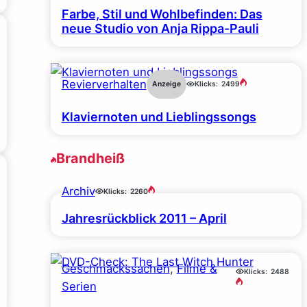
Farbe, Stil und Wohlbefinden: Das
neue Studio von Anja Rippa-Pauli
Revierverhalten
Anzeige
Klicks:
2499
Klaviernoten und Lieblingssongs
Brandheiß
Archiv
Klicks:
2260
Jahresrückblick 2011 – April
Geschmackssachen
, 
Filme &
Klicks:
2488
Serien