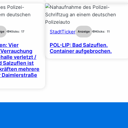
StadtTicker
ige
Klicks:
17
Anzeige
Klicks:
11
en: Vier
POL-LIP: Bad Salzuflen.
 Verrauchung
Container aufgebrochen.
halle verletzt /
 Salzuflen ist
zkräften mehrere
r Daimlerstraße