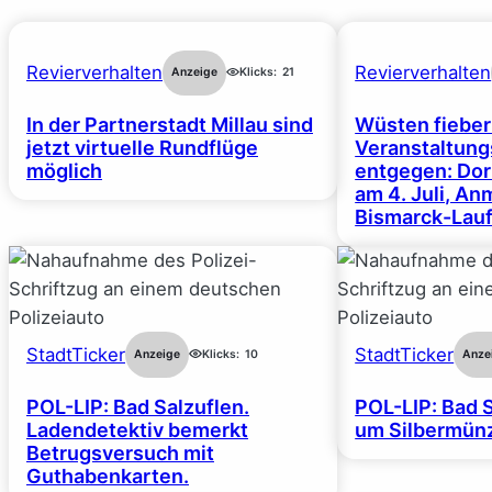
Revierverhalten
Revierverhalten
Anzeige
Klicks:
21
In der Partnerstadt Millau sind
Wüsten fiebe
jetzt virtuelle Rundflüge
Veranstaltun
möglich
entgegen: Dor
am 4. Juli, A
Bismarck-Lauf
StadtTicker
StadtTicker
Anzeige
Klicks:
10
Anze
POL-LIP: Bad Salzuflen.
POL-LIP: Bad S
Ladendetektiv bemerkt
um Silbermünz
Betrugsversuch mit
Guthabenkarten.