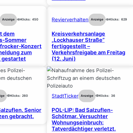
Revierverhalten
Anzeige
Klicks:
450
Anzeige
Klicks:
629
rt dem
Kreisverkehrsanlage
gs-Sommer
„Lockhauser Straße“
frocker-Konzert
fertiggestellt –
nmeldung zum
Verkehrsfreigabe am Freitag
 gestartet
(12. Juni)
StadtTicker
ige
Klicks:
260
Anzeige
Klicks:
36
alzuflen. Senior
POL-LIP: Bad Salzuflen-
en gebracht.
Schötmar. Versuchter
Wohnungseinbruch:
Tatverdächtiger verletzt.