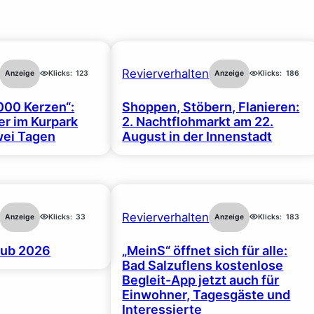
Revierverhalten
Anzeige
Klicks:
123
Anzeige
Klicks:
186
000 Kerzen“:
Shoppen, Stöbern, Flanieren:
r im Kurpark
2. Nachtflohmarkt am 22.
wei Tagen
August in der Innenstadt
Revierverhalten
Anzeige
Klicks:
33
Anzeige
Klicks:
183
ub 2026
„MeinS“ öffnet sich für alle:
Bad Salzuflens kostenlose
Begleit-App jetzt auch für
Einwohner, Tagesgäste und
Interessierte