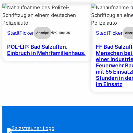
StadtTicker
StadtTicker
Anzeige
Klicks:
26
Anze
POL-LIP: Bad Salzuflen.
FF Bad Salzufl
Einbruch in Mehrfamilienhaus.
Menschen bei
einer Industrie
Feuerwehr Bad
mit 55 Einsat
Stunden in de
im Einsatz