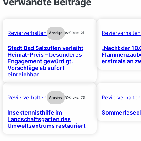
Verwandte Beiträge
Revierverhalten
Revierverhalten
Anzeige
Klicks:
21
Stadt Bad Salzuflen verleiht
„Nacht der 10.
Heimat-Preis – besonderes
Flammenzaube
Engagement gewürdigt.
erstmals an z
Vorschläge ab sofort
einreichbar.
Revierverhalten
Revierverhalten
Anzeige
Klicks:
73
Insektennisthilfe im
Sommerlesecl
Landschaftsgarten des
Umweltzentrums restauriert