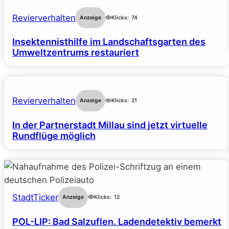
Revierverhalten
Anzeige
Klicks:
74
Insektennisthilfe im Landschaftsgarten des
Umweltzentrums restauriert
Revierverhalten
Anzeige
Klicks:
21
In der Partnerstadt Millau sind jetzt virtuelle
Rundflüge möglich
StadtTicker
Anzeige
Klicks:
12
POL-LIP: Bad Salzuflen. Ladendetektiv bemerkt