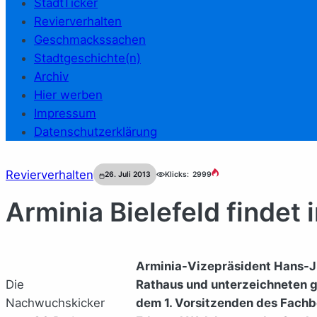
StadtTicker
Revierverhalten
Geschmackssachen
Stadtgeschichte(n)
Archiv
Hier werben
Impressum
Datenschutzerklärung
Revierverhalten
26. Juli 2013
Klicks:
2999
Arminia Bielefeld findet 
Arminia-Vizepräsident Hans-Jü
Die
Rathaus und unterzeichneten g
Nachwuchskicker
dem 1. Vorsitzenden des Fachb