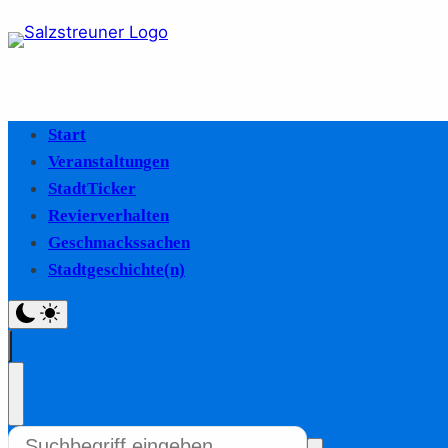
Start
Veranstaltungen
StadtTicker
Revierverhalten
Geschmackssachen
Stadtgeschichte(n)