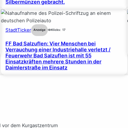
Silbermünzen gebracht.
StadtTicker
Anzeige
Klicks:
17
FF Bad Salzuflen: Vier Menschen bei
Verrauchung einer Industriehalle verletzt /
Feuerwehr Bad Salzuflen ist mit 55
Einsatzkräften mehrere Stunden in der
Daimlerstraße im Einsatz
I vor dem Kurgastzentrum