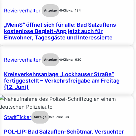
Revierverhalten
Anzeige
Klicks:
184
„MeinS“ öffnet sich für alle: Bad Salzuflens
kostenlose Begleit-App jetzt auch für
Einwohner, Tagesgäste und Interessierte
Revierverhalten
Anzeige
Klicks:
630
Kreisverkehrsanlage „Lockhauser Straße“
fertiggestellt – Verkehrsfreigabe am Freitag
(12. Juni)
StadtTicker
Anzeige
Klicks:
38
POL-LIP: Bad Salzuflen-Schötmar. Versuchter