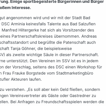
ng. Einige sportbegeisterte Bürgerinnen und Bürger
roßem Interesse.
 gut angenommen wird und wir mit der Stadt Bad
er DSC Arminia keinesfalls Talente aus Bad Salzuflen
Manfred Hiltergerke hat sich als Vorsitzender des
rs eines Partnerschaftskreises übernommen. Andreas
schaftsstandort und begrüßte die Patenschaft auch
chaft Tanja Göhner, die beispielsweise
) als zweite wichtige Säule in dieser Partnerschaft.
rne unterstützt. Den Vereinen im SSV ist es in jedem
on der Vorschlag, seitens des DSC einen Workshop für
rch Frau Frauke Borgstede vom Stadtmarketingbüro
ufler Akteuren laufen.
zu verstehen. „Es soll aber kein Geld fließen, sondern
ngen Vereinsvertreter als Gäste oder Gastredner zu
tellen. Bei Anfragen zu Freundschaftsspielen werden die