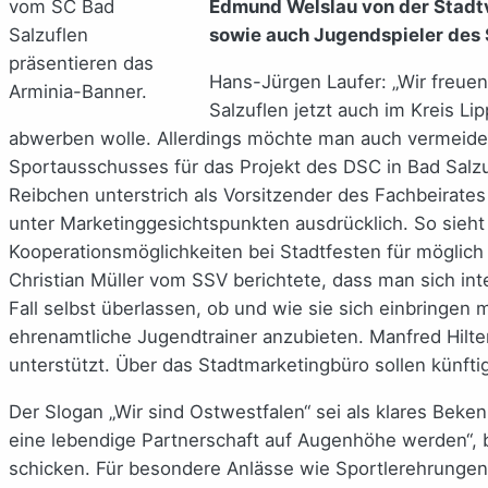
vom SC Bad
Edmund Welslau von der Stadtv
Salzuflen
sowie auch Jugendspieler des 
präsentieren das
Hans-Jürgen Laufer: „Wir freue
Arminia-Banner.
Salzuflen jetzt auch im Kreis Li
abwerben wolle. Allerdings möchte man auch vermeiden,
Sportausschusses für das Projekt des DSC in Bad Salz
Reibchen unterstrich als Vorsitzender des Fachbeirate
unter Marketinggesichtspunkten ausdrücklich. So sieht
Kooperationsmöglichkeiten bei Stadtfesten für möglich
Christian Müller vom SSV berichtete, dass man sich in
Fall selbst überlassen, ob und wie sie sich einbring
ehrenamtliche Jugendtrainer anzubieten. Manfred Hilt
unterstützt. Über das Stadtmarketingbüro sollen künft
Der Slogan „Wir sind Ostwestfalen“ sei als klares Beken
eine lebendige Partnerschaft auf Augenhöhe werden“, be
schicken. Für besondere Anlässe wie Sportlerehrungen w