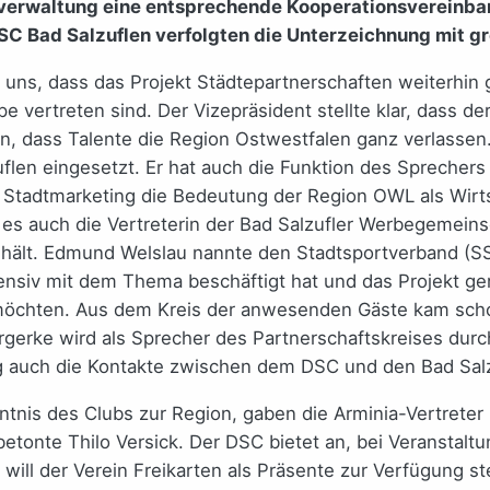
erwaltung eine entsprechende Kooperationsvereinbaru
SC Bad Salzuflen verfolgten die Unterzeichnung mit g
n uns, dass das Projekt Städtepartnerschaften weiterhin
ppe vertreten sind. Der Vizepräsident stellte klar, dass d
 dass Talente die Region Ostwestfalen ganz verlassen. 
uflen eingesetzt. Er hat auch die Funktion des Spreche
s Stadtmarketing die Bedeutung der Region OWL als Wirt
 es auch die Vertreterin der Bad Salzufler Werbegemeins
 hält. Edmund Welslau nannte den Stadtsportverband (SSV
tensiv mit dem Thema beschäftigt hat und das Projekt ge
en möchten. Aus dem Kreis der anwesenden Gäste kam sch
ergerke wird als Sprecher des Partnerschaftskreises du
ig auch die Kontakte zwischen dem DSC und den Bad Salz
ntnis des Clubs zur Region, gaben die Arminia-Vertreter 
tonte Thilo Versick. Der DSC bietet an, bei Veranstaltu
ill der Verein Freikarten als Präsente zur Verfügung s