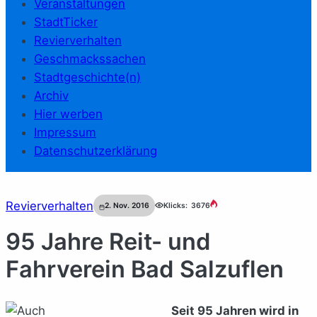
Veranstaltungen
StadtTicker
Revierverhalten
Geschmackssachen
Stadtgeschichte(n)
Archiv
Hier werben
Impressum
Datenschutzerklärung
Revierverhalten
2. Nov. 2016
Klicks:
3676
95 Jahre Reit- und
Fahrverein Bad Salzuflen
Seit 95 Jahren wird in