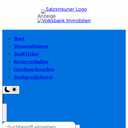
Anzeige
Start
Veranstaltungen
StadtTicker
Revierverhalten
Geschmackssachen
Stadtgeschichte(n)