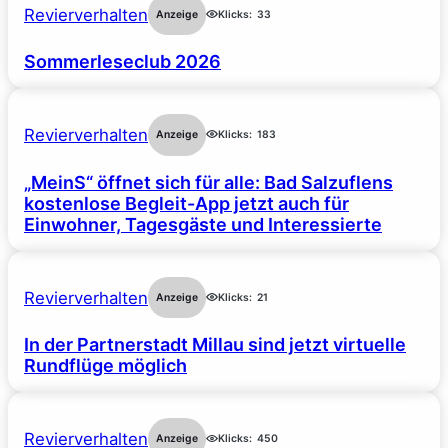
Revierverhalten
Anzeige
Klicks:
33
Sommerleseclub 2026
Revierverhalten
Anzeige
Klicks:
183
„MeinS“ öffnet sich für alle: Bad Salzuflens
kostenlose Begleit-App jetzt auch für
Einwohner, Tagesgäste und Interessierte
Revierverhalten
Anzeige
Klicks:
21
In der Partnerstadt Millau sind jetzt virtuelle
Rundflüge möglich
Revierverhalten
Anzeige
Klicks:
450