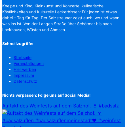
Kneipe und Kino, Kleinkunst und Konzerte, kulinarische
Köstlichkeiten und kulturelle Leckerbissen: Für jeden ist etwas
dabei – Tag für Tag. Der Salzstreuner zeigt euch, wo und wann
was los ist. Von der Langen Straße über Schötmar bis nach
Lockhausen, Wüsten und Ahmsen.
Schnellzugriffe:
Startseite
Veranstaltungen
Hier werben
Impressum
Datenschutz
Nichts verpassen: Folge uns auf Social Media!
Auftakt des Weinfests auf dem Salzhof. 🍷 #badsalz