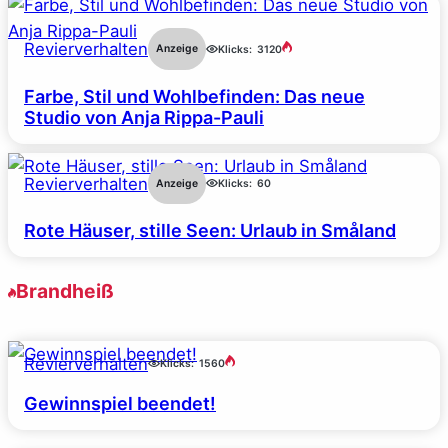
Revierverhalten
Anzeige
Klicks:
3120
Farbe, Stil und Wohlbefinden: Das neue
Studio von Anja Rippa-Pauli
Revierverhalten
Anzeige
Klicks:
60
Rote Häuser, stille Seen: Urlaub in Småland
Brandheiß
Revierverhalten
Klicks:
1560
Gewinnspiel beendet!