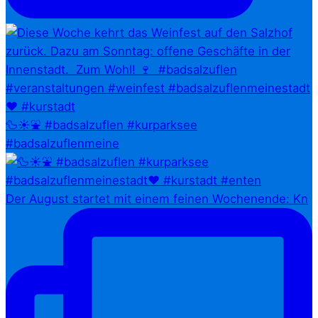
🦆☀️⛲ #badsalzuflen #kurparksee
#badsalzuflenmeine
Der August startet mit einem feinen Wochenende: Kn