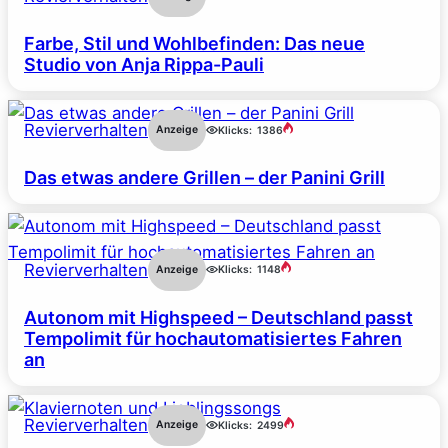
Farbe, Stil und Wohlbefinden: Das neue
Studio von Anja Rippa-Pauli
Revierverhalten
Anzeige
Klicks:
1386
Das etwas andere Grillen – der Panini Grill
Revierverhalten
Anzeige
Klicks:
1148
Autonom mit Highspeed – Deutschland passt
Tempolimit für hochautomatisiertes Fahren
an
Revierverhalten
Anzeige
Klicks:
2499