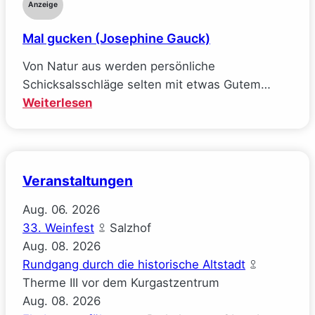
Anzeige
Williams)
Mal gucken (Josephine Gauck)
Von Natur aus werden persönliche
Schicksalsschläge selten mit etwas Gutem…
:
Weiterlesen
Mal
gucken
(Josephine
Gauck)
Veranstaltungen
Aug.
06.
2026
33. Weinfest
Salzhof
Aug.
08.
2026
Rundgang durch die historische Altstadt
Therme III vor dem Kurgastzentrum
Aug.
08.
2026