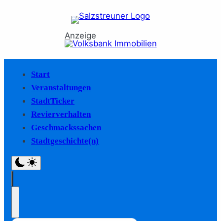
Anzeige
Start
Veranstaltungen
StadtTicker
Revierverhalten
Geschmackssachen
Stadtgeschichte(n)