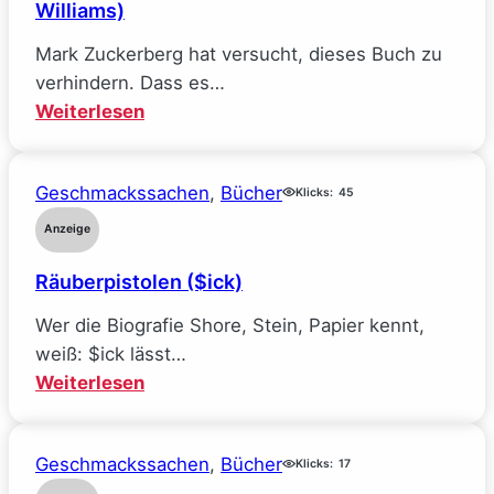
Williams)
Mark Zuckerberg hat versucht, dieses Buch zu
verhindern. Dass es…
:
Weiterlesen
Mein
Traumjob
Geschmackssachen
, 
Bücher
bei
Klicks:
45
Facebook
Anzeige
und
Räuberpistolen ($ick)
wie
ich
Wer die Biografie Shore, Stein, Papier kennt,
alle
weiß: $ick lässt…
meine
:
Weiterlesen
Ideale
Räuberpistolen
verlor
($ick)
(Sarah
Geschmackssachen
, 
Bücher
Klicks:
17
Wynn-