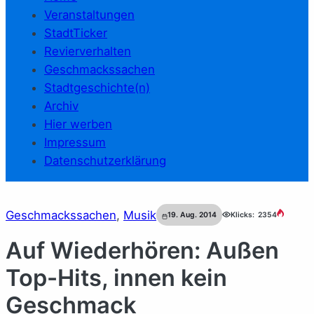
Veranstaltungen
StadtTicker
Revierverhalten
Geschmackssachen
Stadtgeschichte(n)
Archiv
Hier werben
Impressum
Datenschutzerklärung
Geschmackssachen
, 
Musik
19. Aug. 2014
Klicks:
2354
Auf Wiederhören: Außen
Top-Hits, innen kein
Geschmack