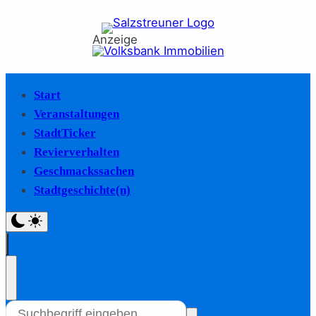
Anzeige
Start
Veranstaltungen
StadtTicker
Revierverhalten
Geschmackssachen
Stadtgeschichte(n)