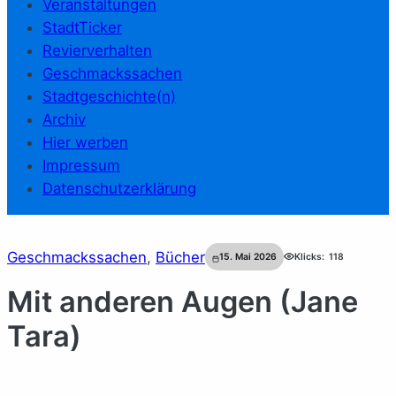
Veranstaltungen
StadtTicker
Revierverhalten
Geschmackssachen
Stadtgeschichte(n)
Archiv
Hier werben
Impressum
Datenschutzerklärung
Geschmackssachen
, 
Bücher
15. Mai 2026
Klicks:
118
Mit anderen Augen (Jane
Tara)