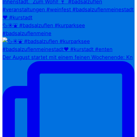
🦆☀️⛲ #badsalzuflen #kurparksee
#badsalzuflenmeine
Der August startet mit einem feinen Wochenende: Kn