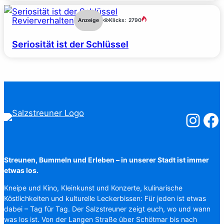
Revierverhalten
Anzeige
Klicks:
2790
Seriosität ist der Schlüssel
Salzstreuner
Salzst
Streunen, Bummeln und Erleben – in unserer Stadt ist immer
etwas los.
Kneipe und Kino, Kleinkunst und Konzerte, kulinarische
Köstlichkeiten und kulturelle Leckerbissen: Für jeden ist etwas
dabei – Tag für Tag. Der Salzstreuner zeigt euch, wo und wann
was los ist. Von der Langen Straße über Schötmar bis nach