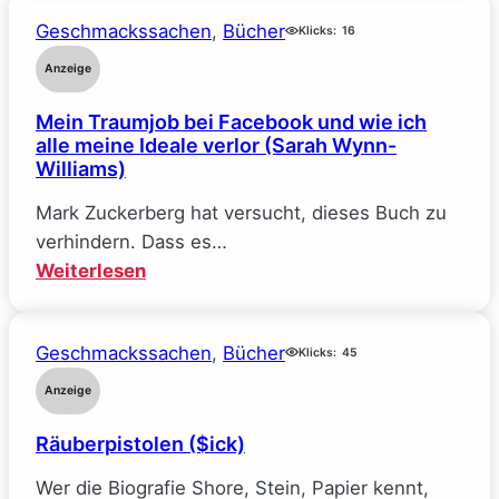
Deal
Geschmackssachen
, 
Bücher
–
Klicks:
16
Reine
Anzeige
Verhandlungssache
Mein Traumjob bei Facebook und wie ich
(Elle
alle meine Ideale verlor (Sarah Wynn-
Kennedy)
Williams)
Mark Zuckerberg hat versucht, dieses Buch zu
verhindern. Dass es…
:
Weiterlesen
Mein
Traumjob
Geschmackssachen
, 
Bücher
bei
Klicks:
45
Facebook
Anzeige
und
Räuberpistolen ($ick)
wie
ich
Wer die Biografie Shore, Stein, Papier kennt,