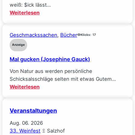
alle
weiß: $ick lässt…
meine
:
Weiterlesen
Ideale
Räuberpistolen
verlor
($ick)
(Sarah
Geschmackssachen
, 
Bücher
Klicks:
17
Wynn-
Anzeige
Williams)
Mal gucken (Josephine Gauck)
Von Natur aus werden persönliche
Schicksalsschläge selten mit etwas Gutem…
:
Weiterlesen
Mal
gucken
Veranstaltungen
(Josephine
Gauck)
Aug.
06.
2026
33. Weinfest
Salzhof