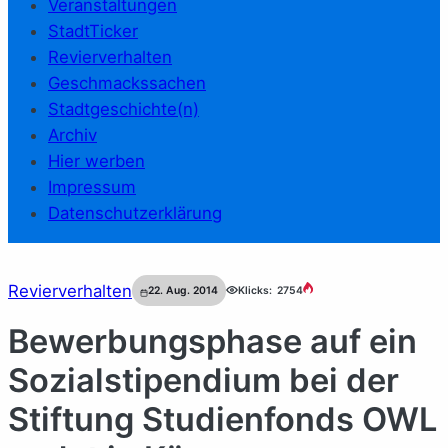
Veranstaltungen
StadtTicker
Revierverhalten
Geschmackssachen
Stadtgeschichte(n)
Archiv
Hier werben
Impressum
Datenschutzerklärung
Revierverhalten
22. Aug. 2014
Klicks:
2754
Bewerbungsphase auf ein
Sozialstipendium bei der
Stiftung Studienfonds OWL