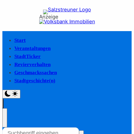
Anzeige
Start
Veranstaltungen
StadtTicker
Revierverhalten
Geschmackssachen
Stadtgeschichte(n)