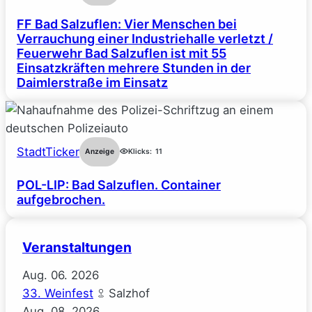
FF Bad Salzuflen: Vier Menschen bei
Verrauchung einer Industriehalle verletzt /
Feuerwehr Bad Salzuflen ist mit 55
Einsatzkräften mehrere Stunden in der
Daimlerstraße im Einsatz
StadtTicker
Anzeige
Klicks:
11
POL-LIP: Bad Salzuflen. Container
aufgebrochen.
Veranstaltungen
Aug.
06.
2026
33. Weinfest
Salzhof
Aug.
08.
2026