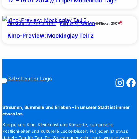
17. – 19.01.2014 // Lipper Modellbau Tage
Geschmackssachen
, 
Filme & Serien
Klicks:
2507
Kino-Preview: Mockingjay Teil 2
Salzstreuner
Salzst
Streunen, Bummeln und Erleben – in unserer Stadt ist immer
etwas los.
Kneipe und Kino, Kleinkunst und Konzerte, kulinarische
Köstlichkeiten und kulturelle Leckerbissen: Für jeden ist etwas
dabei – Tag für Tag. Der Salzstreuner zeigt euch, wo und wann