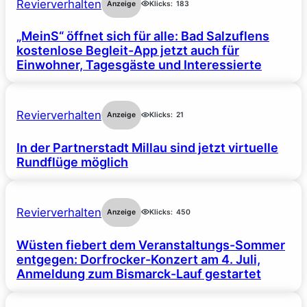
Revierverhalten
Anzeige
Klicks:
183
„MeinS“ öffnet sich für alle: Bad Salzuflens
kostenlose Begleit-App jetzt auch für
Einwohner, Tagesgäste und Interessierte
Revierverhalten
Anzeige
Klicks:
21
In der Partnerstadt Millau sind jetzt virtuelle
Rundflüge möglich
Revierverhalten
Anzeige
Klicks:
450
Wüsten fiebert dem Veranstaltungs-Sommer
entgegen: Dorfrocker-Konzert am 4. Juli,
Anmeldung zum Bismarck-Lauf gestartet