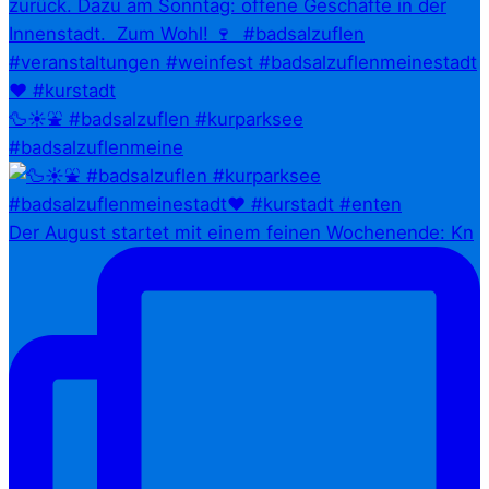
🦆☀️⛲ #badsalzuflen #kurparksee
#badsalzuflenmeine
Der August startet mit einem feinen Wochenende: Kn