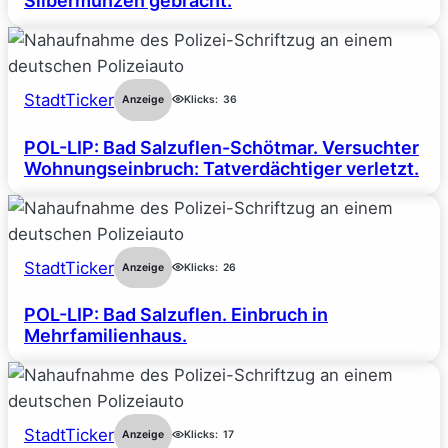
Silbermünzen gebracht.
StadtTicker
Anzeige
Klicks:
36
POL-LIP: Bad Salzuflen-Schötmar. Versuchter
Wohnungseinbruch: Tatverdächtiger verletzt.
StadtTicker
Anzeige
Klicks:
26
POL-LIP: Bad Salzuflen. Einbruch in
Mehrfamilienhaus.
StadtTicker
Anzeige
Klicks:
17