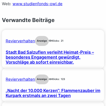
Web:
www.studienfonds-owl.de
Verwandte Beiträge
Revierverhalten
Anzeige
Klicks:
21
Stadt Bad Salzuflen verleiht Heimat-Preis –
besonderes Engagement gewürdigt.
Vorschläge ab sofort einreichbar.
Revierverhalten
Anzeige
Klicks:
123
„Nacht der 10.000 Kerzen“: Flammenzauber im
Kurpark erstmals an zwei Tagen