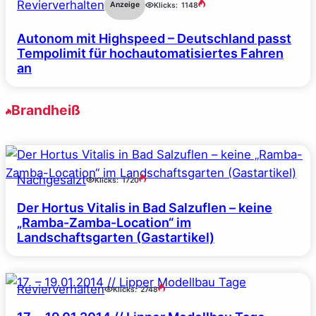
Revierverhalten
Anzeige
Klicks:
1148
Autonom mit Highspeed – Deutschland passt
Tempolimit für hochautomatisiertes Fahren
an
Brandheiß
Nachgesalzt
Klicks:
1720
Der Hortus Vitalis in Bad Salzuflen – keine
„Ramba-Zamba-Location“ im
Landschaftsgarten (Gastartikel)
Revierverhalten
Klicks:
2748