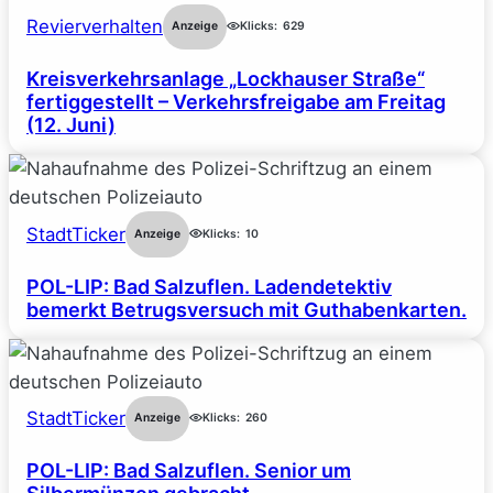
Revierverhalten
Anzeige
Klicks:
629
Kreisverkehrsanlage „Lockhauser Straße“
fertiggestellt – Verkehrsfreigabe am Freitag
(12. Juni)
StadtTicker
Anzeige
Klicks:
10
POL-LIP: Bad Salzuflen. Ladendetektiv
bemerkt Betrugsversuch mit Guthabenkarten.
StadtTicker
Anzeige
Klicks:
260
POL-LIP: Bad Salzuflen. Senior um