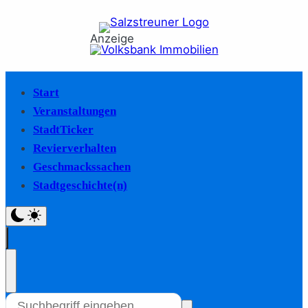
Anzeige
Start
Veranstaltungen
StadtTicker
Revierverhalten
Geschmackssachen
Stadtgeschichte(n)