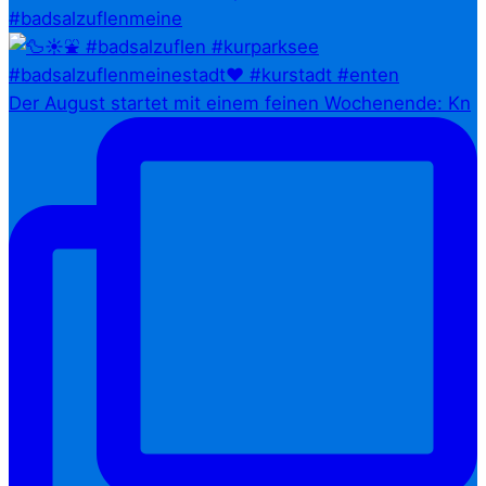
#badsalzuflenmeine
Der August startet mit einem feinen Wochenende: Kn