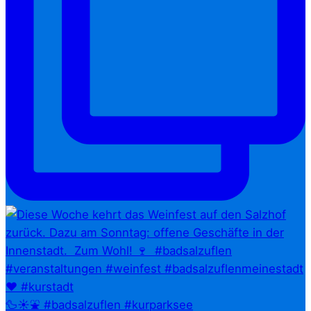
🦆☀️⛲ #badsalzuflen #kurparksee