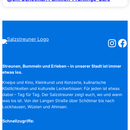
Salzstreuner
Salzst
Streunen, Bummeln und Erleben – in unserer Stadt ist immer
etwas los.
Kneipe und Kino, Kleinkunst und Konzerte, kulinarische
Köstlichkeiten und kulturelle Leckerbissen: Für jeden ist etwas
dabei – Tag für Tag. Der Salzstreuner zeigt euch, wo und wann
was los ist. Von der Langen Straße über Schötmar bis nach
Lockhausen, Wüsten und Ahmsen.
Schnellzugriffe: