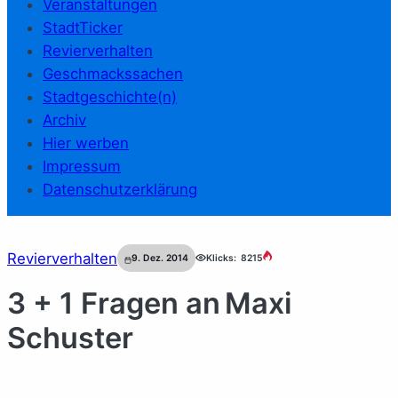
Veranstaltungen
StadtTicker
Revierverhalten
Geschmackssachen
Stadtgeschichte(n)
Archiv
Hier werben
Impressum
Datenschutzerklärung
Revierverhalten
9. Dez. 2014
Klicks:
8215
3 + 1 Fragen an Maxi
Schuster