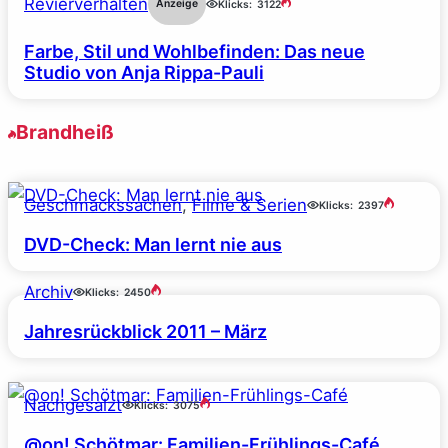
Revierverhalten
Anzeige
Klicks:
3122
Farbe, Stil und Wohlbefinden: Das neue
Studio von Anja Rippa-Pauli
Brandheiß
Geschmackssachen
, 
Filme & Serien
Klicks:
2397
DVD-Check: Man lernt nie aus
Archiv
Klicks:
2450
Jahresrückblick 2011 – März
Nachgesalzt
Klicks:
3075
@on! Schötmar: Familien-Frühlings-Café