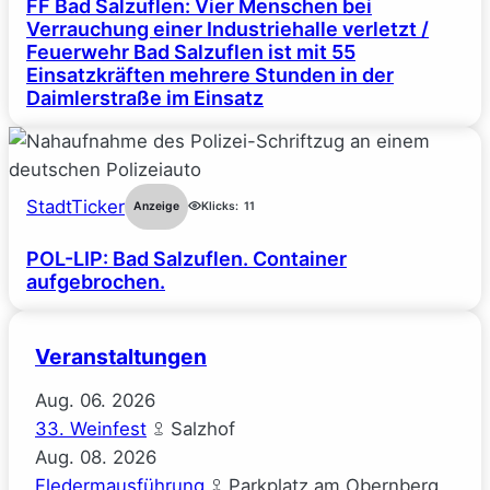
FF Bad Salzuflen: Vier Menschen bei
Verrauchung einer Industriehalle verletzt /
Feuerwehr Bad Salzuflen ist mit 55
Einsatzkräften mehrere Stunden in der
Daimlerstraße im Einsatz
StadtTicker
Anzeige
Klicks:
11
POL-LIP: Bad Salzuflen. Container
aufgebrochen.
Veranstaltungen
Aug.
06.
2026
33. Weinfest
Salzhof
Aug.
08.
2026
Fledermausführung
Parkplatz am Obernberg