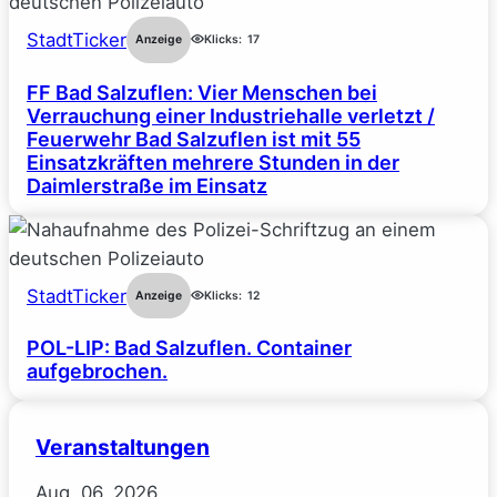
StadtTicker
Anzeige
Klicks:
17
FF Bad Salzuflen: Vier Menschen bei
Verrauchung einer Industriehalle verletzt /
Feuerwehr Bad Salzuflen ist mit 55
Einsatzkräften mehrere Stunden in der
Daimlerstraße im Einsatz
StadtTicker
Anzeige
Klicks:
12
POL-LIP: Bad Salzuflen. Container
aufgebrochen.
Veranstaltungen
Aug.
06.
2026