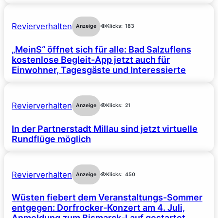
Revierverhalten
Anzeige
Klicks:
183
„MeinS“ öffnet sich für alle: Bad Salzuflens
kostenlose Begleit-App jetzt auch für
Einwohner, Tagesgäste und Interessierte
Revierverhalten
Anzeige
Klicks:
21
In der Partnerstadt Millau sind jetzt virtuelle
Rundflüge möglich
Revierverhalten
Anzeige
Klicks:
450
Wüsten fiebert dem Veranstaltungs-Sommer
entgegen: Dorfrocker-Konzert am 4. Juli,
Anmeldung zum Bismarck-Lauf gestartet