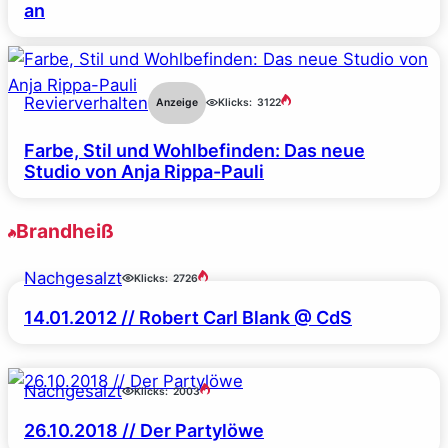
an
Revierverhalten
Anzeige
Klicks:
3122
Farbe, Stil und Wohlbefinden: Das neue
Studio von Anja Rippa-Pauli
Brandheiß
Nachgesalzt
Klicks:
2726
14.01.2012 // Robert Carl Blank @ CdS
Nachgesalzt
Klicks:
2003
26.10.2018 // Der Partylöwe