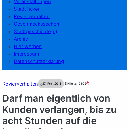
Veranstaltungen
StadtTicker
Revierverhalten
Geschmackssachen
Stadtgeschichte(n)
Archiv
Hier werben
Impressum
Datenschutzerklärung
Revierverhalten
17. Feb. 2015
Klicks:
2808
Darf man eigentlich von
Kunden verlangen, bis zu
acht Stunden auf die