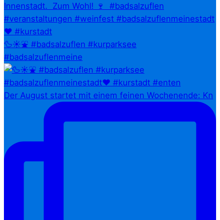
🦆☀️⛲ #badsalzuflen #kurparksee
#badsalzuflenmeine
Der August startet mit einem feinen Wochenende: Kn