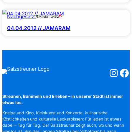
Nachgesalzt
Klicks:
2452
04.04.2012 // JAMARAM
Salzstreuner
Salzst
Streunen, Bummeln und Erleben – in unserer Stadt ist immer
etwas los.
Kneipe und Kino, Kleinkunst und Konzerte, kulinarische
Köstlichkeiten und kulturelle Leckerbissen: Für jeden ist etwas
dabei – Tag für Tag. Der Salzstreuner zeigt euch, wo und wann
was los ist. Von der Langen Straße über Schötmar bis nach