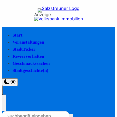
Anzeige
Start
Veranstaltungen
StadtTicker
Revierverhalten
Geschmackssachen
Stadtgeschichte(n)