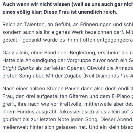
Auch wenn wir nicht wissen (weil es uns auch gar nic
eines völlig klar: Diese Frau ist unendlich reich.
Reich an Talenten, an Gefühl, an Erinnerungen und schl
sondern auch als ihr eigenes Werk bezeichnen darf. Mi
geteilt – gedankt wurde es ihr mit offen entgegengebr
Ganz allein, ohne Band oder Begleitung, erscheint die
Hatte die Ankündigung der Vorgruppe zuvor noch ein Se
Bright Sparks
als perfekter Opener. Obwohl die Armatra
ersten Song über. Mit der Zugabe (Neil Diamonds
I´m A
Nach einer halben Stunde Pause dann also doch endli
Frau, den drei aufgestellten Gitarren und dem E-Piano g
greift, ihre nach wie vor kraftvolle, mittlerweile aber
ihrem Fundus ausgräbt, fokussiert sich alles allein au
goutiert bis zur letzten Note jeden Song. Dieser Abend
meilenweit hinter sich gelassen hat. Und ein klein bi