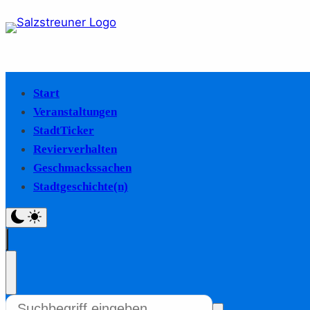
Start
Veranstaltungen
StadtTicker
Revierverhalten
Geschmackssachen
Stadtgeschichte(n)