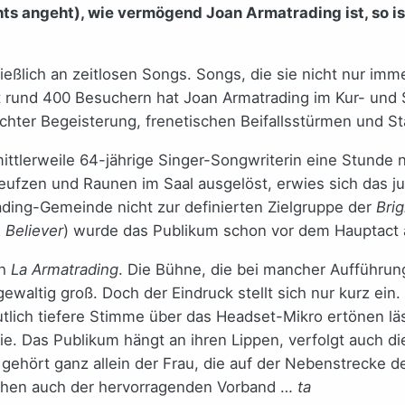
hts angeht), wie vermögend Joan Armatrading ist, so i
ießlich an zeitlosen Songs. Songs, die sie nicht nur im
t rund 400 Besuchern hat Joan Armatrading im Kur- und 
achter Begeisterung, frenetischen Beifallsstürmen und S
 mittlerweile 64-jährige Singer-Songwriterin eine Stun
ufzen und Raunen im Saal ausgelöst, erwies sich das ju
ding-Gemeinde nicht zur definierten Zielgruppe der
Bri
 Believer
) wurde das Publikum schon vor dem Hauptact a
ch
La Armatrading
. Die Bühne, die bei mancher Aufführung
ewaltig groß. Doch der Eindruck stellt sich nur kurz ein
 deutlich tiefere Stimme über das Headset-Mikro ertönen 
f sie. Das Publikum hängt an ihren Lippen, verfolgt auc
 gehört ganz allein der Frau, die auf der Nebenstrecke 
sschen auch der hervorragenden Vorband …
ta