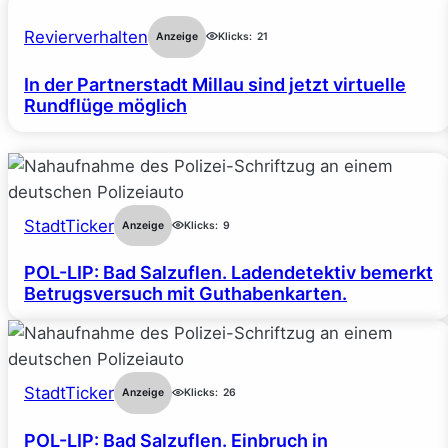
Revierverhalten
Anzeige
Klicks:
21
In der Partnerstadt Millau sind jetzt virtuelle
Rundflüge möglich
StadtTicker
Anzeige
Klicks:
9
POL-LIP: Bad Salzuflen. Ladendetektiv bemerkt
Betrugsversuch mit Guthabenkarten.
StadtTicker
Anzeige
Klicks:
26
POL-LIP: Bad Salzuflen. Einbruch in