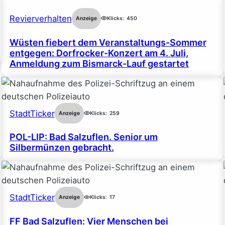
Revierverhalten
Anzeige
Klicks:
450
Wüsten fiebert dem Veranstaltungs-Sommer
entgegen: Dorfrocker-Konzert am 4. Juli,
Anmeldung zum Bismarck-Lauf gestartet
StadtTicker
Anzeige
Klicks:
259
POL-LIP: Bad Salzuflen. Senior um
Silbermünzen gebracht.
StadtTicker
Anzeige
Klicks:
17
FF Bad Salzuflen: Vier Menschen bei