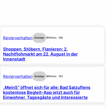
Revierverhalten
Anzeige
Klicks:
186
Shoppen, Stöbern, Flanieren: 2.
Nachtflohmarkt am 22. August in der
Innenstadt
Revierverhalten
Anzeige
Klicks:
183
„MeinS“ öffnet sich für alle: Bad Salzuflens
kostenlose Begleit-App jetzt auch für
Einwohner, Tagesgäste und Interessierte