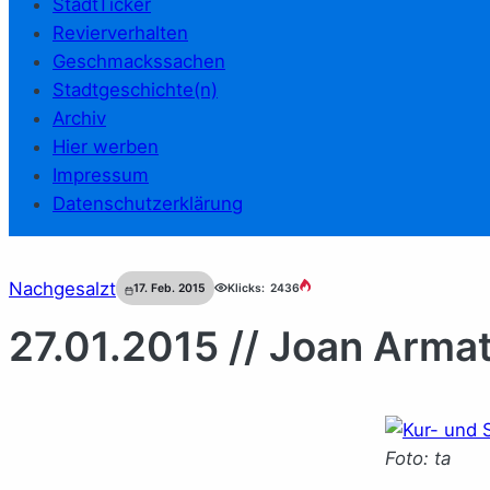
StadtTicker
Revierverhalten
Geschmackssachen
Stadtgeschichte(n)
Archiv
Hier werben
Impressum
Datenschutzerklärung
Nachgesalzt
17. Feb. 2015
Klicks:
2436
27.01.2015 // Joan Arma
Foto: ta