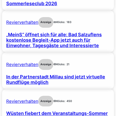
Sommerleseclub 2026
Revierverhalten
Anzeige
Klicks:
183
„MeinS“ öffnet sich für alle: Bad Salzuflens
kostenlose Begleit-App jetzt auch für
Einwohner, Tagesgäste und Interessierte
Revierverhalten
Anzeige
Klicks:
21
In der Partnerstadt Millau sind jetzt virtuelle
Rundflüge möglich
Revierverhalten
Anzeige
Klicks:
450
Wüsten fiebert dem Veranstaltungs-Sommer