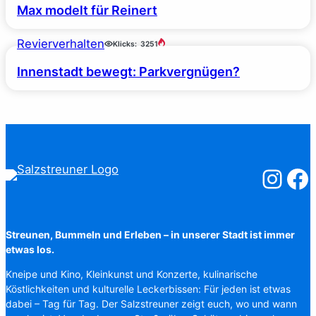
Max modelt für Reinert
Revierverhalten
Klicks:
3251
Innenstadt bewegt: Parkvergnügen?
Salzstreuner
Salzst
Streunen, Bummeln und Erleben – in unserer Stadt ist immer
etwas los.
Kneipe und Kino, Kleinkunst und Konzerte, kulinarische
Köstlichkeiten und kulturelle Leckerbissen: Für jeden ist etwas
dabei – Tag für Tag. Der Salzstreuner zeigt euch, wo und wann