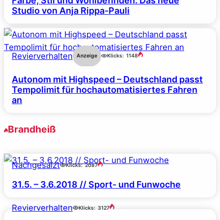
Farbe, Stil und Wohlbefinden: Das neue
Studio von Anja Rippa-Pauli
Revierverhalten
Anzeige
Klicks:
1148
Autonom mit Highspeed – Deutschland passt
Tempolimit für hochautomatisiertes Fahren
an
Brandheiß
Nachgesalzt
Klicks:
2087
31.5. – 3.6.2018 // Sport- und Funwoche
Revierverhalten
Klicks:
3127