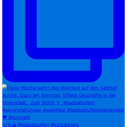
🦆☀️⛲ #badsalzuflen #kurparksee