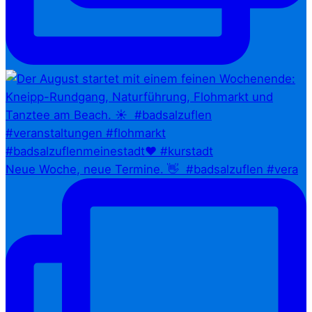
Neue Woche, neue Termine. 👋⁠ ⁠ #badsalzuflen #vera