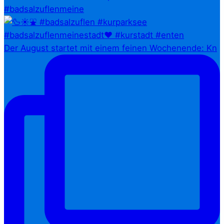
#badsalzuflenmeine
Der August startet mit einem feinen Wochenende: Kn