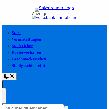
Anzeige
Start
Veranstaltungen
StadtTicker
Revierverhalten
Geschmackssachen
Stadtgeschichte(n)