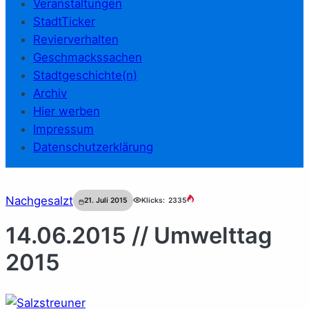
Veranstaltungen
StadtTicker
Revierverhalten
Geschmackssachen
Stadtgeschichte(n)
Archiv
Hier werben
Impressum
Datenschutzerklärung
Nachgesalzt
21. Juli 2015
Klicks:
2335
14.06.2015 // Umwelttag
2015