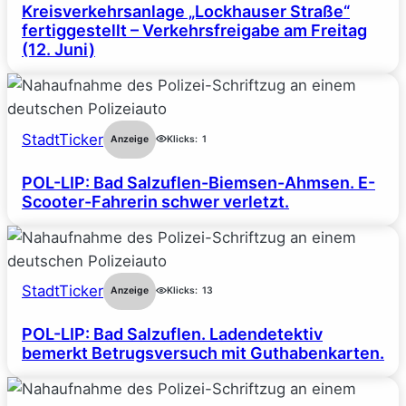
Kreisverkehrsanlage „Lockhauser Straße“
fertiggestellt – Verkehrsfreigabe am Freitag
(12. Juni)
StadtTicker
Anzeige
Klicks:
1
POL-LIP: Bad Salzuflen-Biemsen-Ahmsen. E-
Scooter-Fahrerin schwer verletzt.
StadtTicker
Anzeige
Klicks:
13
POL-LIP: Bad Salzuflen. Ladendetektiv
bemerkt Betrugsversuch mit Guthabenkarten.