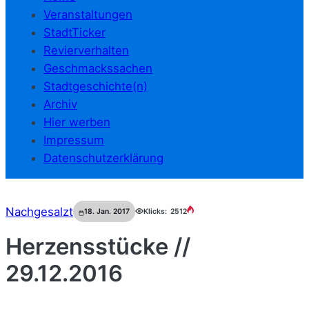
Veranstaltungen
StadtTicker
Revierverhalten
Geschmackssachen
Stadtgeschichte(n)
Archiv
Hier werben
Impressum
Datenschutzerklärung
Nachgesalzt
18. Jan. 2017
Klicks:
2512
Herzensstücke //
29.12.2016