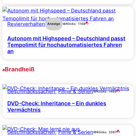
Revierverhalten
Anzeige
Klicks:
1148
Autonom mit Highspeed – Deutschland passt
Tempolimit für hochautomatisiertes Fahren
an
Brandheiß
Geschmackssachen
, 
Filme & Serien
Klicks:
1468
DVD-Check: Inheritance – Ein dunkles
Vermächtnis
Geschmackssachen
, 
Filme & Serien
Klicks:
2397