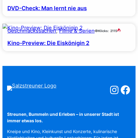
DVD-Check: Man lernt nie aus
Geschmackssachen
, 
Filme & Serien
Klicks:
2115
Kino-Preview: Die Eiskönigin 2
Salzstreuner a
Salzstreu
Streunen, Bummeln und Erleben – in unserer Stadt ist
immer etwas los.
Kneipe und Kino, Kleinkunst und Konzerte, kulinarische
Köstlichkeiten und kulturelle Leckerbissen: Für jeden ist