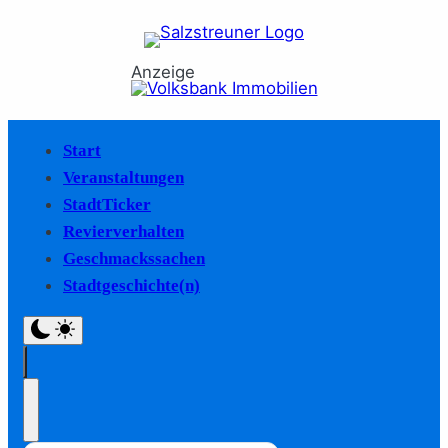
Anzeige
Start
Veranstaltungen
StadtTicker
Revierverhalten
Geschmackssachen
Stadtgeschichte(n)