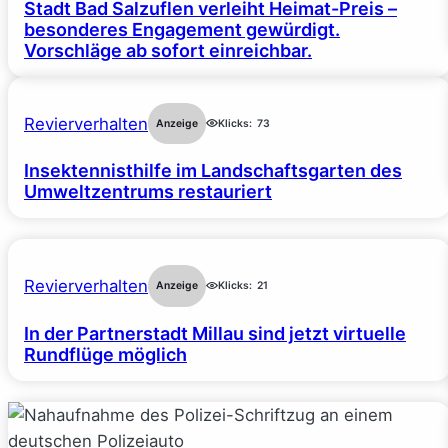
Stadt Bad Salzuflen verleiht Heimat-Preis –
besonderes Engagement gewürdigt.
Vorschläge ab sofort einreichbar.
Revierverhalten
Anzeige
Klicks:
73
Insektennisthilfe im Landschaftsgarten des
Umweltzentrums restauriert
Revierverhalten
Anzeige
Klicks:
21
In der Partnerstadt Millau sind jetzt virtuelle
Rundflüge möglich