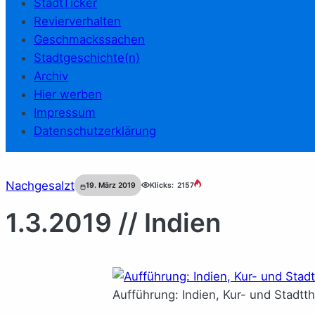
StadtTicker
Revierverhalten
Geschmackssachen
Stadtgeschichte(n)
Archiv
Hier werben
Impressum
Datenschutzerklärung
Nachgesalzt
19. März 2019
Klicks:
2157
1.3.2019 // Indien
Aufführung: Indien, Kur- und Stadtth