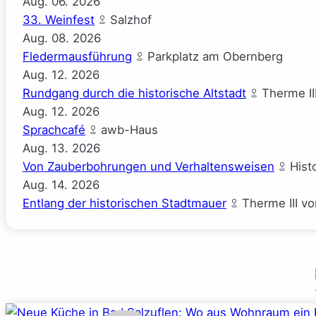
Aug.
06.
2026
33. Weinfest
Salzhof
Aug.
08.
2026
Fledermausführung
Parkplatz am Obernberg
Aug.
12.
2026
Rundgang durch die historische Altstadt
Therme II
Aug.
12.
2026
Sprachcafé
awb-Haus
Aug.
13.
2026
Von Zauberbohrungen und Verhaltensweisen
Hist
Aug.
14.
2026
Entlang der historischen Stadtmauer
Therme III v