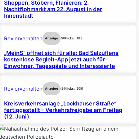
Shoppen, Stöbern, Flanieren: 2.
Nachtflohmarkt am 22. August in der
Innenstadt
Revierverhalten
Anzeige
Klicks:
183
„MeinS“ öffnet sich für alle: Bad Salzuflens
kostenlose Begleit-App jetzt auch für
Einwohner, Tagesgäste und Interessierte
Revierverhalten
Anzeige
Klicks:
630
Kreisverkehrsanlage „Lockhauser Straße“
fertiggestellt – Verkehrsfreigabe am Freitag
(12. Juni)