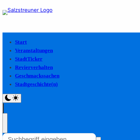
Start
Veranstaltungen
StadtTicker
Revierverhalten
Geschmackssachen
Stadtgeschichte(n)