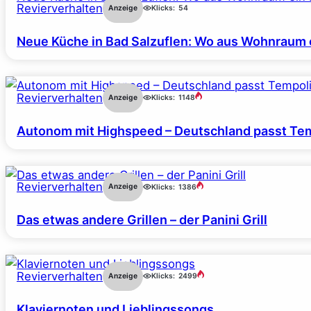
Revierverhalten
Anzeige
Klicks:
54
Neue Küche in Bad Salzuflen: Wo aus Wohnraum 
Revierverhalten
Anzeige
Klicks:
1148
Autonom mit Highspeed – Deutschland passt Tem
Revierverhalten
Anzeige
Klicks:
1386
Das etwas andere Grillen – der Panini Grill
Revierverhalten
Anzeige
Klicks:
2499
Klaviernoten und Lieblingssongs