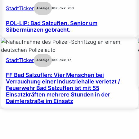
StadtTicker
Anzeige
Klicks:
263
POL-LIP: Bad Salzuflen. Senior um
Silbermünzen gebracht.
StadtTicker
Anzeige
Klicks:
17
FF Bad Salzuflen: Vier Menschen bei
Verrauchung einer Industriehalle verletzt /
Feuerwehr Bad Salzuflen ist mit 55
Einsatzkräften mehrere Stunden in der
Daimlerstraße im Einsatz