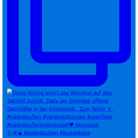
🦆☀️⛲ #badsalzuflen #kurparksee