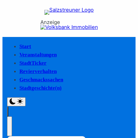
Anzeige
Start
Veranstaltungen
StadtTicker
Revierverhalten
Geschmackssachen
Stadtgeschichte(n)