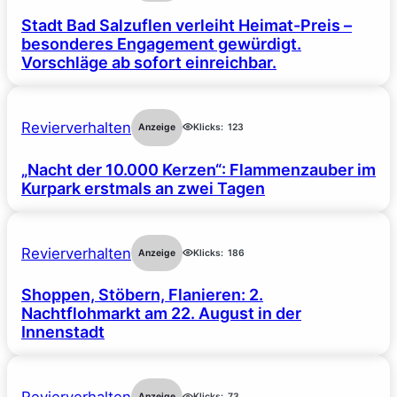
Stadt Bad Salzuflen verleiht Heimat-Preis –
besonderes Engagement gewürdigt.
Vorschläge ab sofort einreichbar.
Revierverhalten
Anzeige
Klicks:
123
„Nacht der 10.000 Kerzen“: Flammenzauber im
Kurpark erstmals an zwei Tagen
Revierverhalten
Anzeige
Klicks:
186
Shoppen, Stöbern, Flanieren: 2.
Nachtflohmarkt am 22. August in der
Innenstadt
Anzeige
Klicks:
73