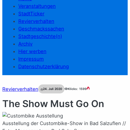
Veranstaltungen
StadtTicker
Revierverhalten
Geschmackssachen
Stadtgeschichte(n)
Archiv
Hier werben
Impressum
Datenschutzerklärung
Revierverhalten
24. Juli 2020
Klicks:
1599
The Show Must Go On
Ausstellung der Custombike-Show in Bad Salzuflen //