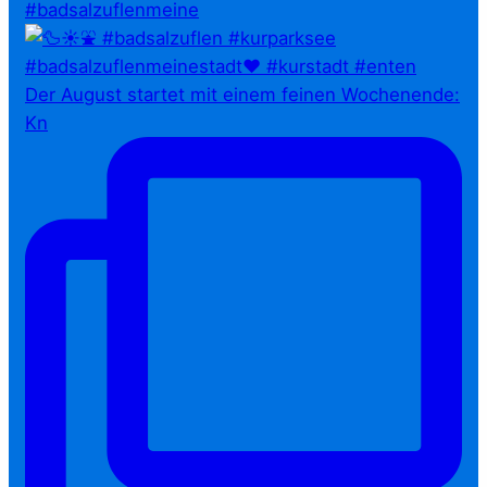
#badsalzuflenmeine
Der August startet mit einem feinen Wochenende:
Kn