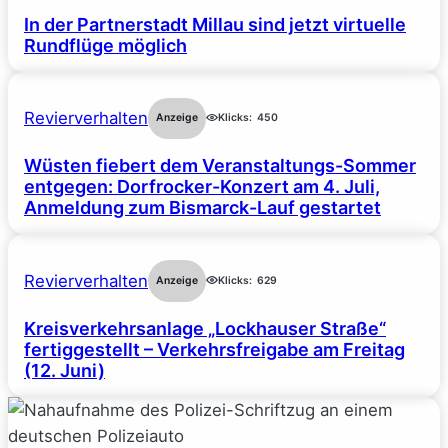
In der Partnerstadt Millau sind jetzt virtuelle
Rundflüge möglich
Revierverhalten
Anzeige
Klicks:
450
Wüsten fiebert dem Veranstaltungs-Sommer
entgegen: Dorfrocker-Konzert am 4. Juli,
Anmeldung zum Bismarck-Lauf gestartet
Revierverhalten
Anzeige
Klicks:
629
Kreisverkehrsanlage „Lockhauser Straße“
fertiggestellt – Verkehrsfreigabe am Freitag
(12. Juni)