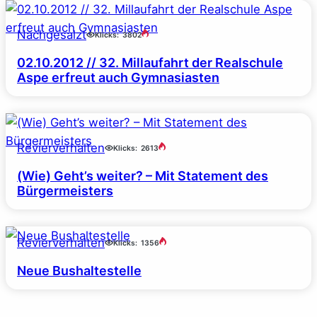
Nachgesalzt
Klicks:
3802
02.10.2012 // 32. Millaufahrt der Realschule
Aspe erfreut auch Gymnasiasten
Revierverhalten
Klicks:
2613
(Wie) Geht’s weiter? – Mit Statement des
Bürgermeisters
Revierverhalten
Klicks:
1356
Neue Bushaltestelle