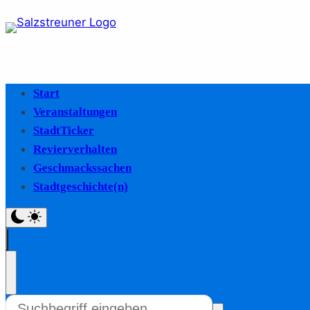
Start
Veranstaltungen
StadtTicker
Revierverhalten
Geschmackssachen
Stadtgeschichte(n)