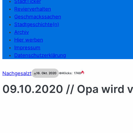
StadtTicker
Revierverhalten
Geschmackssachen
Stadtgeschichte(n)
Archiv
Hier werben
Impressum
Datenschutzerklärung
Nachgesalzt
16. Okt. 2020
Klicks:
1748
09.10.2020 // Opa wird 