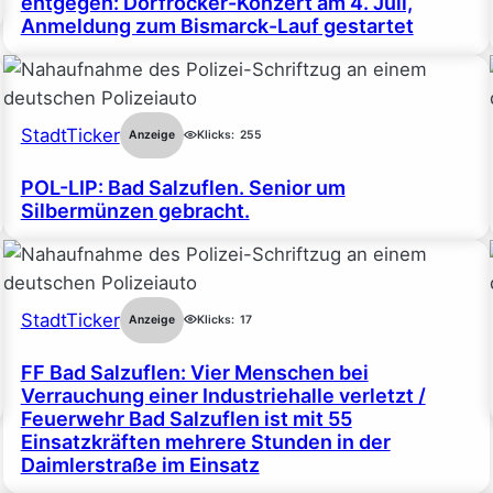
entgegen: Dorfrocker-Konzert am 4. Juli,
Anmeldung zum Bismarck-Lauf gestartet
StadtTicker
Anzeige
Klicks:
255
POL-LIP: Bad Salzuflen. Senior um
Silbermünzen gebracht.
StadtTicker
Anzeige
Klicks:
17
FF Bad Salzuflen: Vier Menschen bei
Verrauchung einer Industriehalle verletzt /
Feuerwehr Bad Salzuflen ist mit 55
Einsatzkräften mehrere Stunden in der
Daimlerstraße im Einsatz