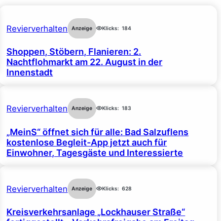
Revierverhalten
Anzeige
Klicks:
184
Shoppen, Stöbern, Flanieren: 2.
Nachtflohmarkt am 22. August in der
Innenstadt
Revierverhalten
Anzeige
Klicks:
183
„MeinS“ öffnet sich für alle: Bad Salzuflens
kostenlose Begleit-App jetzt auch für
Einwohner, Tagesgäste und Interessierte
Revierverhalten
Anzeige
Klicks:
628
Kreisverkehrsanlage „Lockhauser Straße“