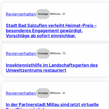
Revierverhalten
Anzeige
Klicks:
21
Stadt Bad Salzuflen verleiht Heimat-Preis –
besonderes Engagement gewürdigt.
Vorschläge ab sofort einreichbar.
Revierverhalten
Anzeige
Klicks:
72
Insektennisthilfe im Landschaftsgarten des
Umweltzentrums restauriert
Revierverhalten
Anzeige
Klicks:
21
In der Partnerstadt Millau sind jetzt virtuelle