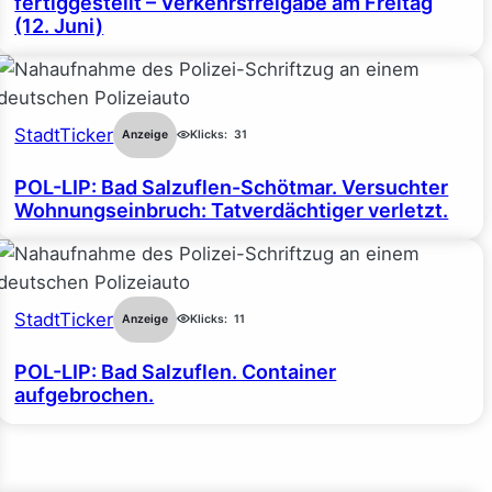
fertiggestellt – Verkehrsfreigabe am Freitag
(12. Juni)
StadtTicker
Anzeige
Klicks:
31
POL-LIP: Bad Salzuflen-Schötmar. Versuchter
Wohnungseinbruch: Tatverdächtiger verletzt.
StadtTicker
Anzeige
Klicks:
11
POL-LIP: Bad Salzuflen. Container
aufgebrochen.