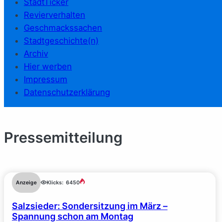
StadtTicker
Revierverhalten
Geschmackssachen
Stadtgeschichte(n)
Archiv
Hier werben
Impressum
Datenschutzerklärung
Pressemitteilung
Anzeige
Klicks:
6450
Salzsieder: Sondersitzung im März –
Spannung schon am Montag