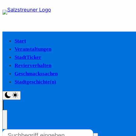
Start
Veranstaltungen
StadtTicker
Revierverhalten
Geschmackssachen
Stadtgeschichte(n)