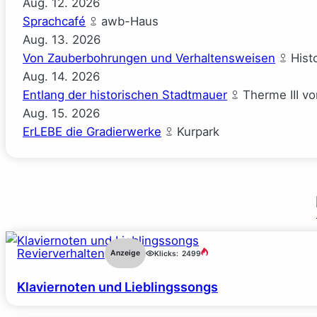
Aug.
12.
2026
Sprachcafé
awb-Haus
Aug.
13.
2026
Von Zauberbohrungen und Verhaltensweisen
Hist
Aug.
14.
2026
Entlang der historischen Stadtmauer
Therme III v
Aug.
15.
2026
ErLEBE die Gradierwerke
Kurpark
Revierverhalten
Anzeige
Klicks:
2499
Klaviernoten und Lieblingssongs