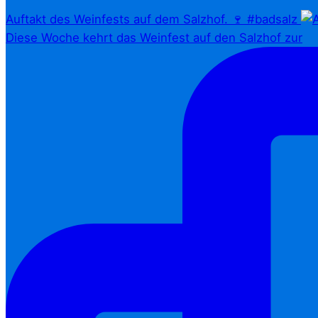
Auftakt des Weinfests auf dem Salzhof. 🍷 #badsalz
Diese Woche kehrt das Weinfest auf den Salzhof zur