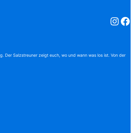
Salzstreuner
Salzst
ag. Der Salzstreuner zeigt euch, wo und wann was los ist. Von der