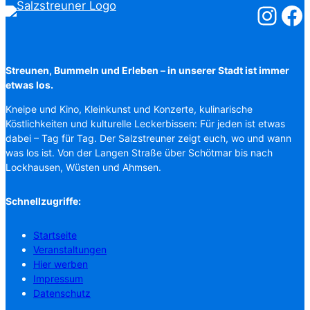
Salzstreuner
Salzst
Streunen, Bummeln und Erleben – in unserer Stadt ist immer
etwas los.
Kneipe und Kino, Kleinkunst und Konzerte, kulinarische
Köstlichkeiten und kulturelle Leckerbissen: Für jeden ist etwas
dabei – Tag für Tag. Der Salzstreuner zeigt euch, wo und wann
was los ist. Von der Langen Straße über Schötmar bis nach
Lockhausen, Wüsten und Ahmsen.
Schnellzugriffe:
Startseite
Veranstaltungen
Hier werben
Impressum
Datenschutz