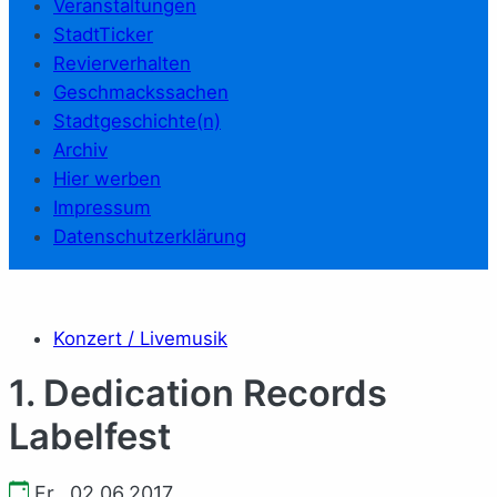
Veranstaltungen
StadtTicker
Revierverhalten
Geschmackssachen
Stadtgeschichte(n)
Archiv
Hier werben
Impressum
Datenschutzerklärung
Konzert / Livemusik
1. Dedication Records
Labelfest
Fr., 02.06.2017