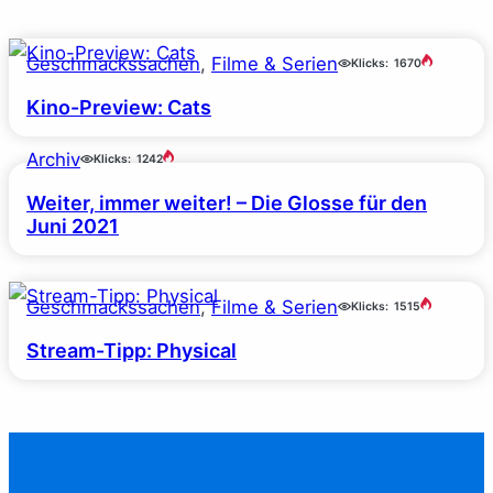
Geschmackssachen
, 
Filme & Serien
Klicks:
1670
Kino-Preview: Cats
Archiv
Klicks:
1242
Weiter, immer weiter! – Die Glosse für den
Juni 2021
Geschmackssachen
, 
Filme & Serien
Klicks:
1515
Stream-Tipp: Physical