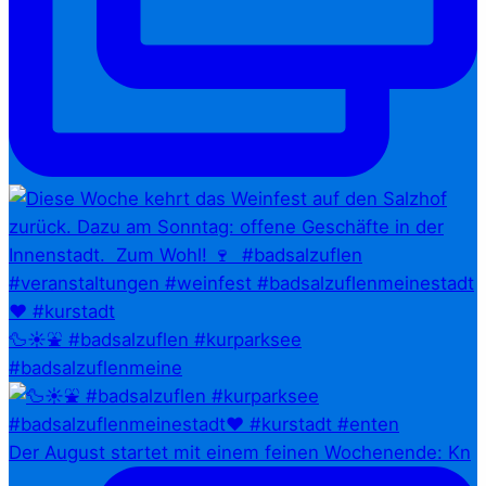
🦆☀️⛲ #badsalzuflen #kurparksee
#badsalzuflenmeine
Der August startet mit einem feinen Wochenende: Kn