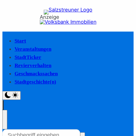
Anzeige
Start
Veranstaltungen
StadtTicker
Revierverhalten
Geschmackssachen
Stadtgeschichte(n)