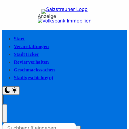
Anzeige
Start
Veranstaltungen
StadtTicker
Revierverhalten
Geschmackssachen
Stadtgeschichte(n)