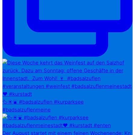
🦆☀️⛲ #badsalzuflen #kurparksee
#badsalzuflenmeine
Der August startet mit einem feinen Wochenende: Kn