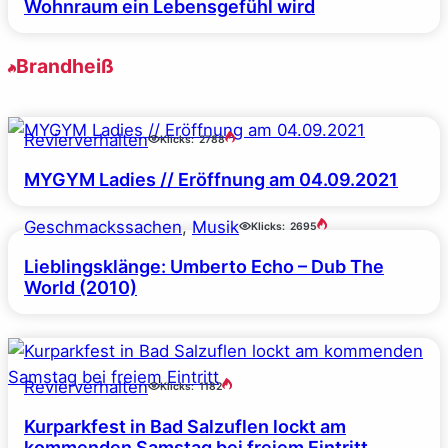
Wohnraum ein Lebensgefühl wird
Brandheiß
Revierverhalten
Klicks:
2788
MYGYM Ladies // Eröffnung am 04.09.2021
Geschmackssachen
, 
Musik
Klicks:
2695
Lieblingsklänge: Umberto Echo – Dub The
World (2010)
Revierverhalten
Klicks:
1182
Kurparkfest in Bad Salzuflen lockt am
kommenden Samstag bei freiem Eintritt