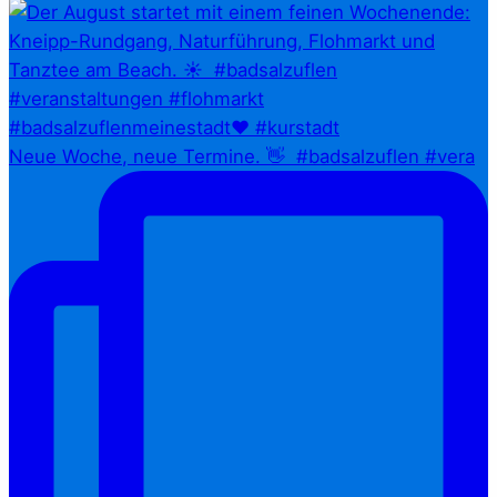
Neue Woche, neue Termine. 👋⁠ ⁠ #badsalzuflen #vera