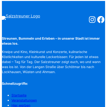
Salzstreuner
Salzst
Streunen, Bummeln und Erleben – in unserer Stadt ist immer
etwas los.
Kneipe und Kino, Kleinkunst und Konzerte, kulinarische
Köstlichkeiten und kulturelle Leckerbissen: Für jeden ist etwas
dabei – Tag für Tag. Der Salzstreuner zeigt euch, wo und wann
was los ist. Von der Langen Straße über Schötmar bis nach
Lockhausen, Wüsten und Ahmsen.
Schnellzugriffe:
Startseite
Veranstaltungen
Hier werben