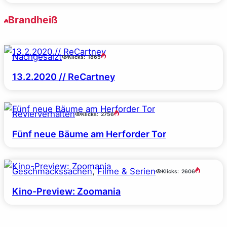
Brandheiß
Nachgesalzt
Klicks:
1865
13.2.2020 // ReCartney
Revierverhalten
Klicks:
2756
Fünf neue Bäume am Herforder Tor
Geschmackssachen
, 
Filme & Serien
Klicks:
2606
Kino-Preview: Zoomania