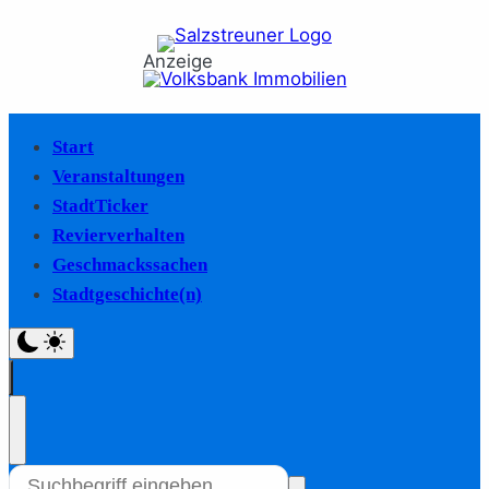
Anzeige
Start
Veranstaltungen
StadtTicker
Revierverhalten
Geschmackssachen
Stadtgeschichte(n)