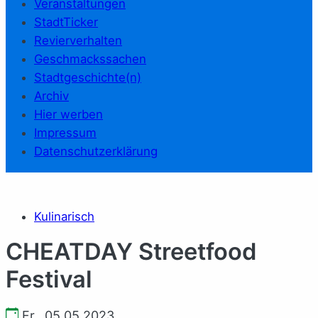
Veranstaltungen
StadtTicker
Revierverhalten
Geschmackssachen
Stadtgeschichte(n)
Archiv
Hier werben
Impressum
Datenschutzerklärung
Kulinarisch
CHEATDAY Streetfood
Festival
Fr., 05.05.2023