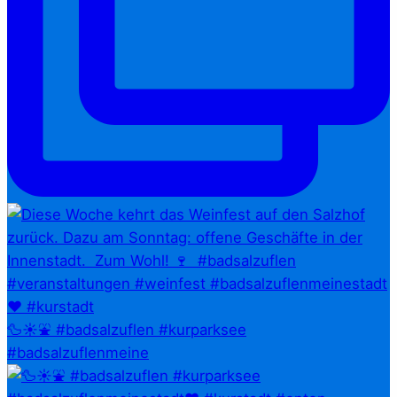
🦆☀️⛲ #badsalzuflen #kurparksee
#badsalzuflenmeine