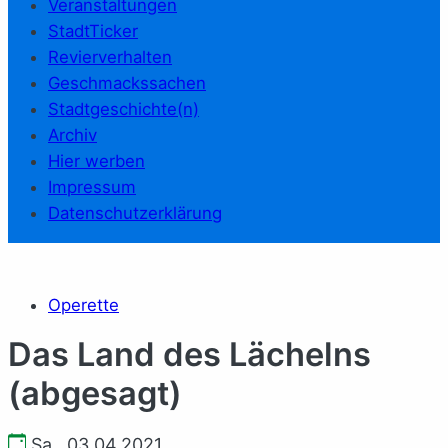
Veranstaltungen
StadtTicker
Revierverhalten
Geschmackssachen
Stadtgeschichte(n)
Archiv
Hier werben
Impressum
Datenschutzerklärung
Operette
Das Land des Lächelns
(abgesagt)
Sa., 03.04.2021