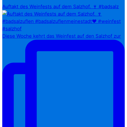
Auftakt des Weinfests auf dem Salzhof. 🍷 #badsalz
Diese Woche kehrt das Weinfest auf den Salzhof zur