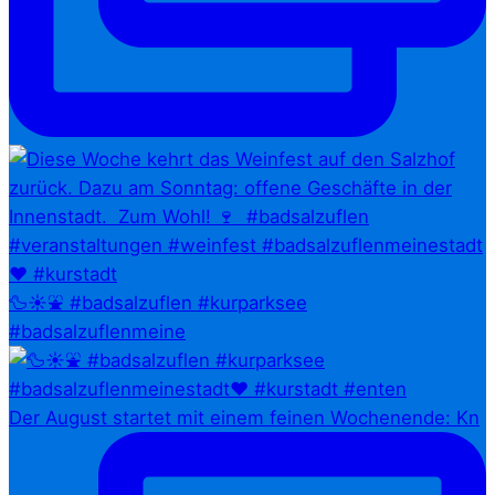
🦆☀️⛲ #badsalzuflen #kurparksee
#badsalzuflenmeine
Der August startet mit einem feinen Wochenende: Kn