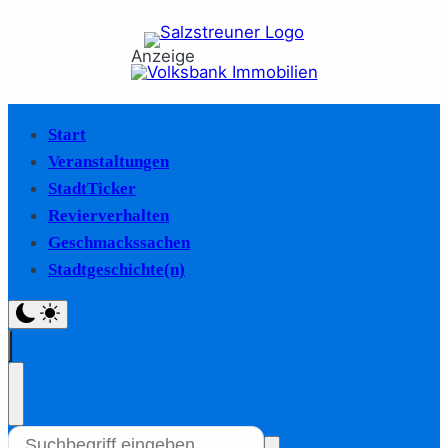
Anzeige
Start
Veranstaltungen
StadtTicker
Revierverhalten
Geschmackssachen
Stadtgeschichte(n)