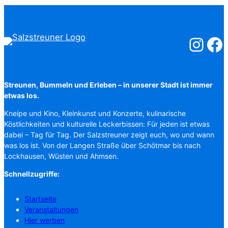
Salzstreuner
Salzst
Streunen, Bummeln und Erleben – in unserer Stadt ist immer
etwas los.
Kneipe und Kino, Kleinkunst und Konzerte, kulinarische
Köstlichkeiten und kulturelle Leckerbissen: Für jeden ist etwas
dabei – Tag für Tag. Der Salzstreuner zeigt euch, wo und wann
was los ist. Von der Langen Straße über Schötmar bis nach
Lockhausen, Wüsten und Ahmsen.
Schnellzugriffe:
Startseite
Veranstaltungen
Hier werben