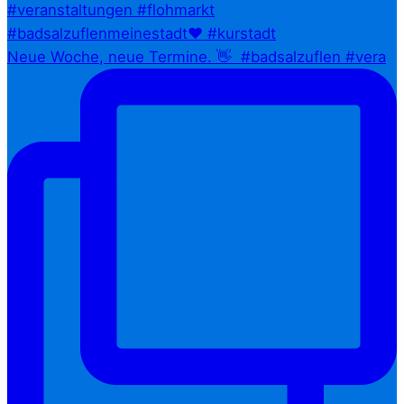
Neue Woche, neue Termine. 👋⁠ ⁠ #badsalzuflen #vera