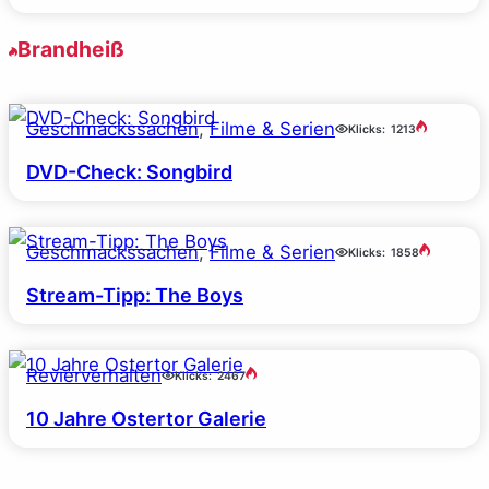
Brandheiß
Geschmackssachen
, 
Filme & Serien
Klicks:
1213
DVD-Check: Songbird
Geschmackssachen
, 
Filme & Serien
Klicks:
1858
Stream-Tipp: The Boys
Revierverhalten
Klicks:
2467
10 Jahre Ostertor Galerie