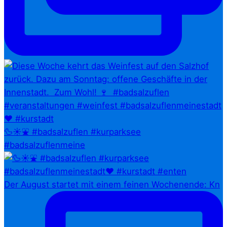
🦆☀️⛲ #badsalzuflen #kurparksee
#badsalzuflenmeine
Der August startet mit einem feinen Wochenende: Kn