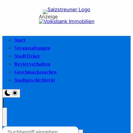
Anzeige
Start
Veranstaltungen
StadtTicker
Revierverhalten
Geschmackssachen
Stadtgeschichte(n)