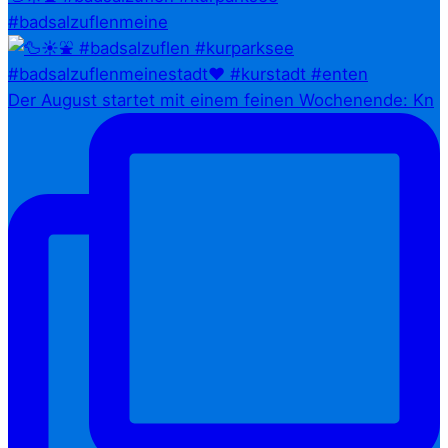
#badsalzuflenmeine
Der August startet mit einem feinen Wochenende: Kn