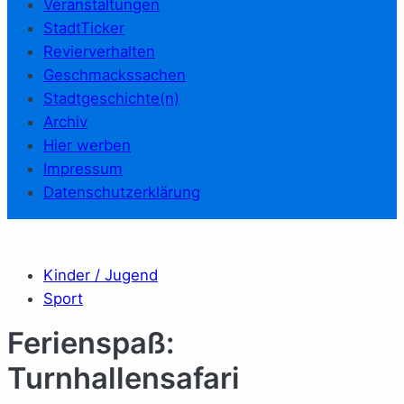
Veranstaltungen
StadtTicker
Revierverhalten
Geschmackssachen
Stadtgeschichte(n)
Archiv
Hier werben
Impressum
Datenschutzerklärung
Kinder / Jugend
Sport
Ferienspaß:
Turnhallensafari