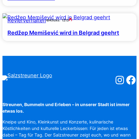
Revierverhalten
Klicks:
1213
Redžep Memišević wird in Belgrad geehrt
Salzstreuner
Salzst
Streunen, Bummeln und Erleben – in unserer Stadt ist immer
etwas los.
Kneipe und Kino, Kleinkunst und Konzerte, kulinarische
Köstlichkeiten und kulturelle Leckerbissen: Für jeden ist etwas
dabei – Tag für Tag. Der Salzstreuner zeigt euch, wo und wann