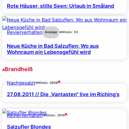
Rote Häuser, stille Seen: Urlaub in Småland
Revierverhalten
Anzeige
Klicks:
53
Neue Küche in Bad Salzuflen: Wo aus
Wohnraum ein Lebensgefühl wird
Brandheiß
Nachgesalzt
Klicks:
2808
27.08.2011 // Die „Vantasten“ live im Riching’s
Revierverhalten
Klicks:
2916
Salzufler Blondes