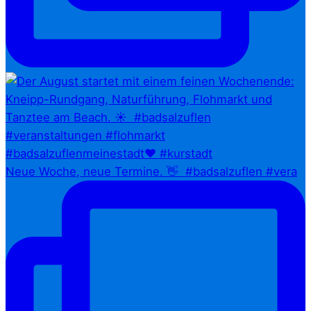
Neue Woche, neue Termine. 👋⁠ ⁠ #badsalzuflen #vera