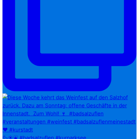
🦆☀️⛲ #badsalzuflen #kurparksee