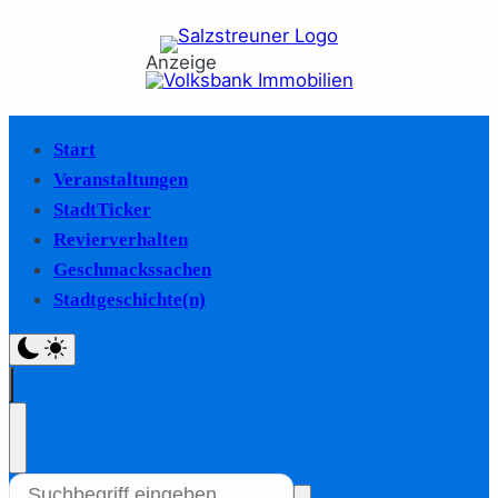
Anzeige
Start
Veranstaltungen
StadtTicker
Revierverhalten
Geschmackssachen
Stadtgeschichte(n)