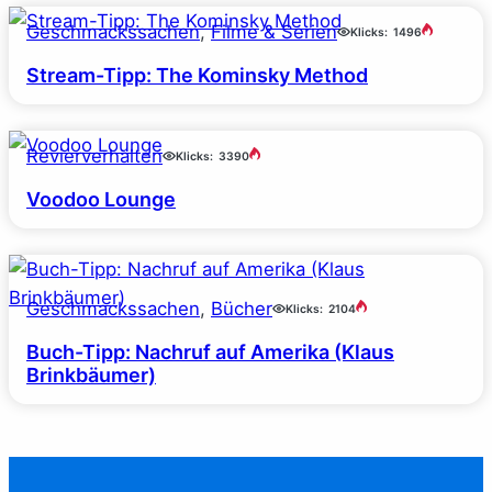
Geschmackssachen
, 
Filme & Serien
Klicks:
1496
Stream-Tipp: The Kominsky Method
Revierverhalten
Klicks:
3390
Voodoo Lounge
Geschmackssachen
, 
Bücher
Klicks:
2104
Buch-Tipp: Nachruf auf Amerika (Klaus
Brinkbäumer)