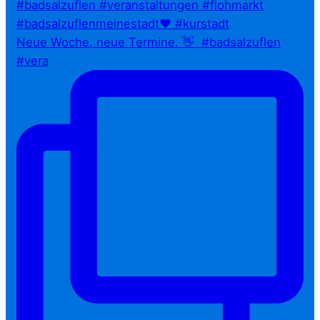
Neue Woche, neue Termine. 👋⁠ ⁠ #badsalzuflen
#vera