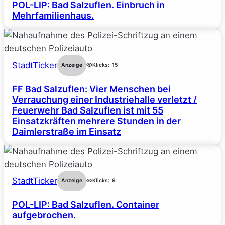
POL-LIP: Bad Salzuflen. Einbruch in
Mehrfamilienhaus.
StadtTicker
Anzeige
Klicks:
15
FF Bad Salzuflen: Vier Menschen bei
Verrauchung einer Industriehalle verletzt /
Feuerwehr Bad Salzuflen ist mit 55
Einsatzkräften mehrere Stunden in der
Daimlerstraße im Einsatz
StadtTicker
Anzeige
Klicks:
9
POL-LIP: Bad Salzuflen. Container
aufgebrochen.