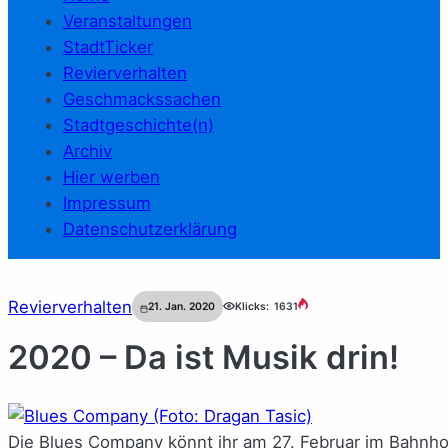
Veranstaltungen
StadtTicker
Revierverhalten
Geschmackssachen
Stadtgeschichte(n)
Archiv
Hier werben
Impressum
Datenschutzerklärung
Revierverhalten
21. Jan. 2020
Klicks:
1631
2020 – Da ist Musik drin!
Die Blues Company könnt ihr am 27. Februar im Bahnhof 