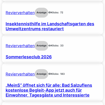
Revierverhalten
Anzeige
Klicks:
72
Insektennisthilfe im Landschaftsgarten des
Umweltzentrums restauriert
Revierverhalten
Anzeige
Klicks:
33
Sommerleseclub 2026
Revierverhalten
Anzeige
Klicks:
183
„MeinS“ öffnet sich für alle: Bad Salzuflens
kostenlose Begleit-App jetzt auch für
Einwohner, Tagesgäste und Interessierte