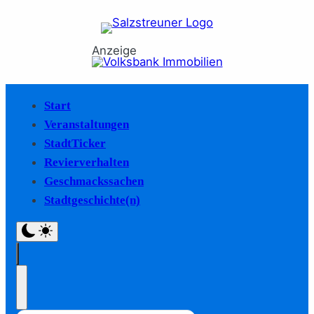
Anzeige
Start
Veranstaltungen
StadtTicker
Revierverhalten
Geschmackssachen
Stadtgeschichte(n)