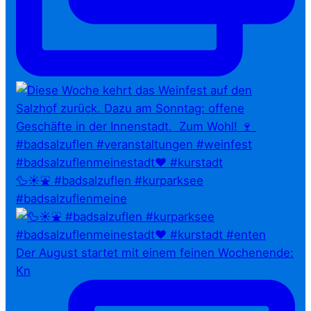
🦆☀️⛲ #badsalzuflen #kurparksee
#badsalzuflenmeine
Der August startet mit einem feinen Wochenende:
Kn