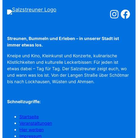
Salzstreuner a
Salzstreu
Streunen, Bummeln und Erleben – in unserer Stadt ist
immer etwas los.
Kneipe und Kino, Kleinkunst und Konzerte, kulinarische
Köstlichkeiten und kulturelle Leckerbissen: Für jeden ist
etwas dabei – Tag für Tag. Der Salzstreuner zeigt euch, wo
und wann was los ist. Von der Langen Straße über Schötmar
bis nach Lockhausen, Wüsten und Ahmsen.
Schnellzugriffe:
Startseite
Veranstaltungen
Hier werben
Impressum