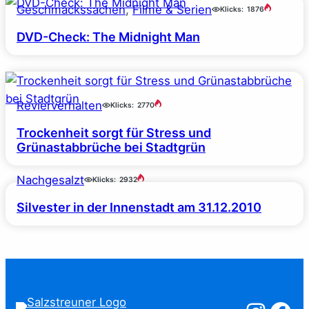
Geschmackssachen
, 
Filme & Serien
Klicks:
1876
DVD-Check: The Midnight Man
Revierverhalten
Klicks:
2770
Trockenheit sorgt für Stress und
Grünastabbrüche bei Stadtgrün
Nachgesalzt
Klicks:
2932
Silvester in der Innenstadt am 31.12.2010