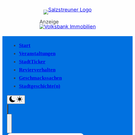
Anzeige
Start
Veranstaltungen
StadtTicker
Revierverhalten
Geschmackssachen
Stadtgeschichte(n)