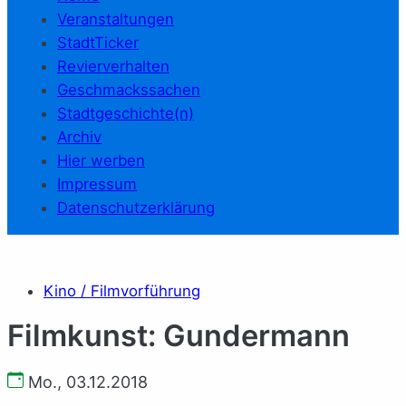
Veranstaltungen
StadtTicker
Revierverhalten
Geschmackssachen
Stadtgeschichte(n)
Archiv
Hier werben
Impressum
Datenschutzerklärung
Kino / Filmvorführung
Filmkunst: Gundermann
Mo., 03.12.2018