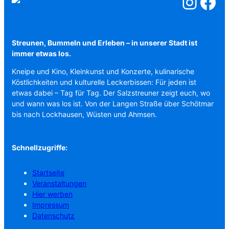
Salzstreuner a
Salzstreu
Streunen, Bummeln und Erleben – in unserer Stadt ist
immer etwas los.
Kneipe und Kino, Kleinkunst und Konzerte, kulinarische
Köstlichkeiten und kulturelle Leckerbissen: Für jeden ist
etwas dabei – Tag für Tag. Der Salzstreuner zeigt euch, wo
und wann was los ist. Von der Langen Straße über Schötmar
bis nach Lockhausen, Wüsten und Ahmsen.
Schnellzugriffe:
Startseite
Veranstaltungen
Hier werben
Impressum
Datenschutz