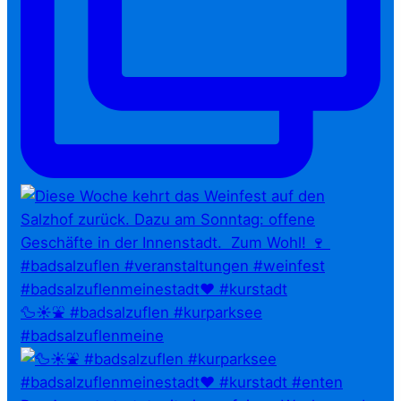
🦆☀️⛲ #badsalzuflen #kurparksee
#badsalzuflenmeine