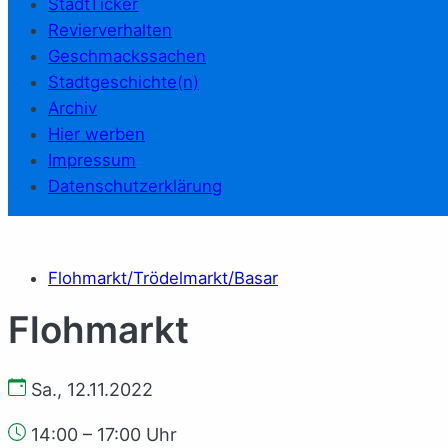
StadtTicker
Revierverhalten
Geschmackssachen
Stadtgeschichte(n)
Archiv
Hier werben
Impressum
Datenschutzerklärung
Flohmarkt/Trödelmarkt/Basar
Flohmarkt
Sa., 12.11.2022
14:00 – 17:00 Uhr