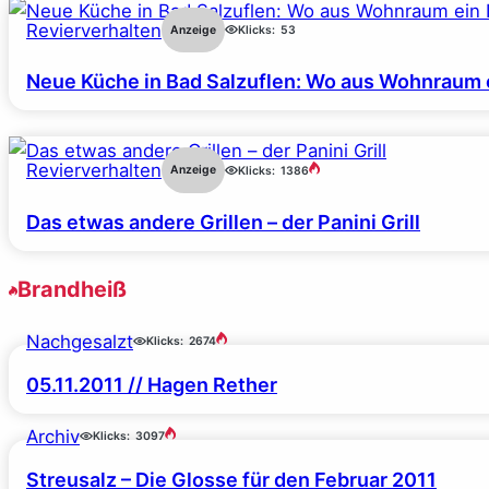
Revierverhalten
Anzeige
Klicks:
53
Neue Küche in Bad Salzuflen: Wo aus Wohnraum 
Revierverhalten
Anzeige
Klicks:
1386
Das etwas andere Grillen – der Panini Grill
Brandheiß
Nachgesalzt
Klicks:
2674
05.11.2011 // Hagen Rether
Archiv
Klicks:
3097
Streusalz – Die Glosse für den Februar 2011