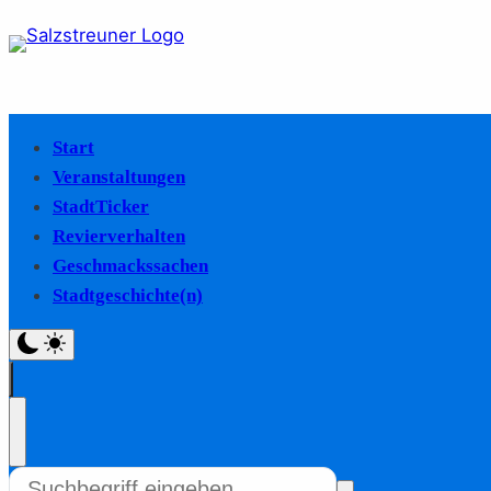
Start
Veranstaltungen
StadtTicker
Revierverhalten
Geschmackssachen
Stadtgeschichte(n)