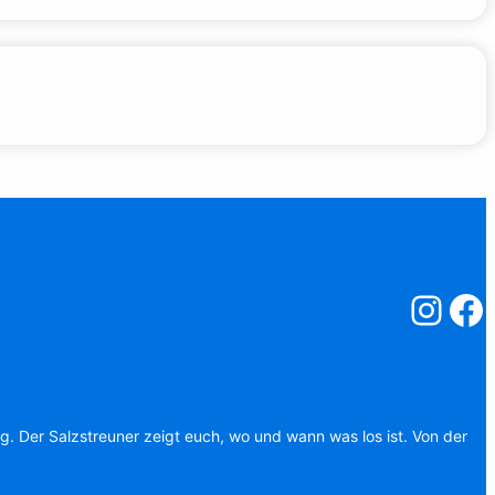
Salzstreuner
Salzst
ag. Der Salzstreuner zeigt euch, wo und wann was los ist. Von der