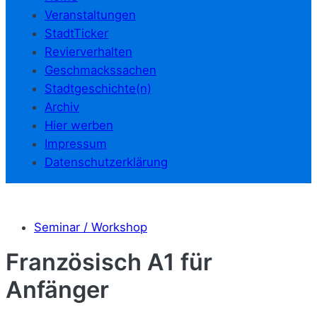
Veranstaltungen
StadtTicker
Revierverhalten
Geschmackssachen
Stadtgeschichte(n)
Archiv
Hier werben
Impressum
Datenschutzerklärung
Seminar / Workshop
Französisch A1 für
Anfänger