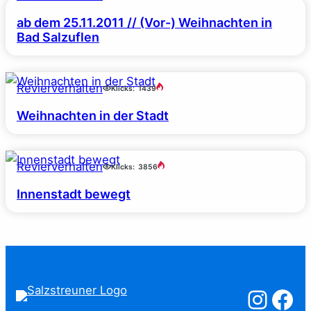
ab dem 25.11.2011 // (Vor-) Weihnachten in
Bad Salzuflen
Revierverhalten
Klicks:
1439
Weihnachten in der Stadt
Revierverhalten
Klicks:
3856
Innenstadt bewegt
Salzstreuner a
Salzstreu