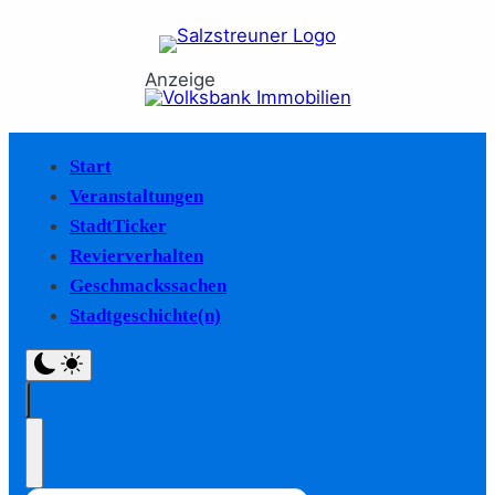
Anzeige
Start
Veranstaltungen
StadtTicker
Revierverhalten
Geschmackssachen
Stadtgeschichte(n)