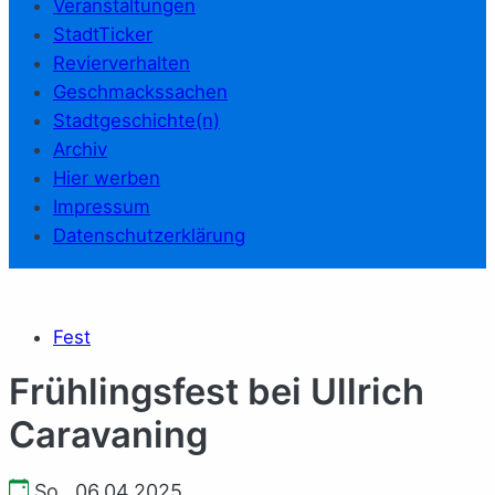
Veranstaltungen
StadtTicker
Revierverhalten
Geschmackssachen
Stadtgeschichte(n)
Archiv
Hier werben
Impressum
Datenschutzerklärung
Fest
Frühlingsfest bei Ullrich
Caravaning
So., 06.04.2025