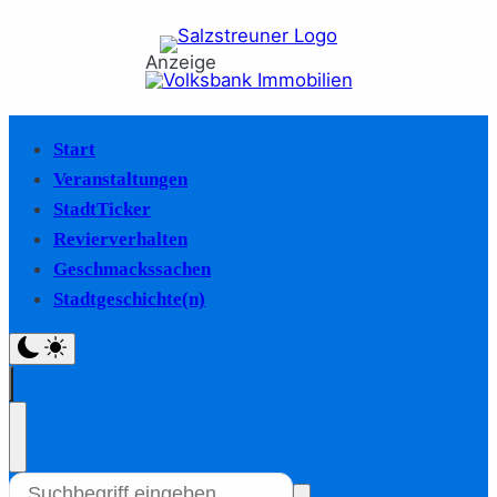
Anzeige
Start
Veranstaltungen
StadtTicker
Revierverhalten
Geschmackssachen
Stadtgeschichte(n)