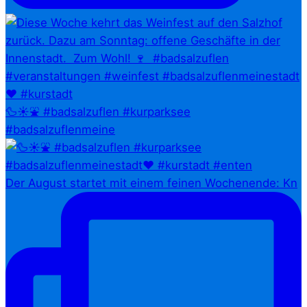
🦆☀️⛲ #badsalzuflen #kurparksee
#badsalzuflenmeine
Der August startet mit einem feinen Wochenende: Kn