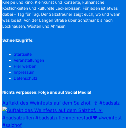
Kneipe und Kino, Kleinkunst und Konzerte, kulinarische
Köstlichkeiten und kulturelle Leckerbissen: Für jeden ist etwas
dabei – Tag für Tag. Der Salzstreuner zeigt euch, wo und wann
was los ist. Von der Langen Straße über Schötmar bis nach
Lockhausen, Wüsten und Ahmsen.
Schnellzugriffe:
Startseite
Veranstaltungen
Hier werben
Impressum
Datenschutz
Nichts verpassen: Folge uns auf Social Media!
Auftakt des Weinfests auf dem Salzhof. 🍷 #badsalz