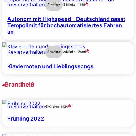
Revierverhalten
Anzeige
Klicks:
1148
Autonom mit Highspeed – Deutschland passt
Tempolimit für hochautomatisiertes Fahren
an
Revierverhalten
Anzeige
Klicks:
2499
Klaviernoten und Lieblingssongs
Brandheiß
Revierverhalten
Klicks:
1424
Frühling 2022