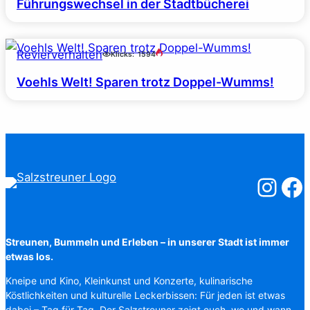
Führungswechsel in der Stadtbücherei
Revierverhalten
Klicks:
1594
Voehls Welt! Sparen trotz Doppel-Wumms!
Salzstreuner
Salzst
Streunen, Bummeln und Erleben – in unserer Stadt ist immer
etwas los.
Kneipe und Kino, Kleinkunst und Konzerte, kulinarische
Köstlichkeiten und kulturelle Leckerbissen: Für jeden ist etwas
dabei – Tag für Tag. Der Salzstreuner zeigt euch, wo und wann