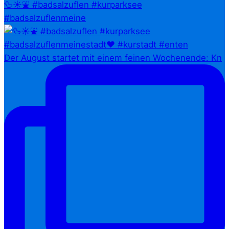
🦆☀️⛲ #badsalzuflen #kurparksee
#badsalzuflenmeine
Der August startet mit einem feinen Wochenende: Kn