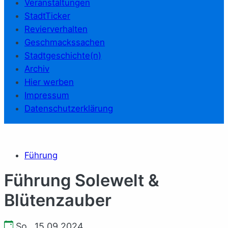
Veranstaltungen
StadtTicker
Revierverhalten
Geschmackssachen
Stadtgeschichte(n)
Archiv
Hier werben
Impressum
Datenschutzerklärung
Führung
Führung Solewelt &
Blütenzauber
So., 15.09.2024