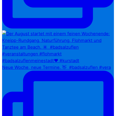
Neue Woche, neue Termine. 👋⁠ ⁠ #badsalzuflen #vera