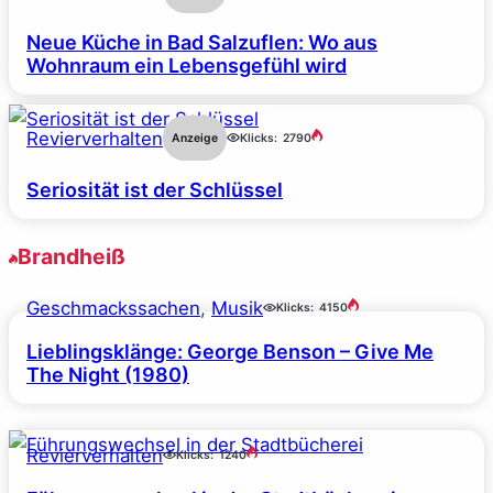
Neue Küche in Bad Salzuflen: Wo aus
Wohnraum ein Lebensgefühl wird
Revierverhalten
Anzeige
Klicks:
2790
Seriosität ist der Schlüssel
Brandheiß
Geschmackssachen
, 
Musik
Klicks:
4150
Lieblingsklänge: George Benson – Give Me
The Night (1980)
Revierverhalten
Klicks:
1240