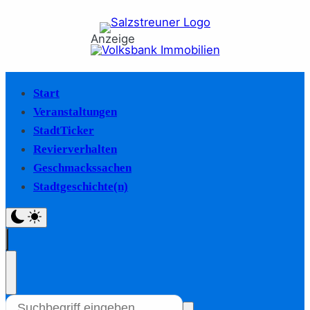
Anzeige
Start
Veranstaltungen
StadtTicker
Revierverhalten
Geschmackssachen
Stadtgeschichte(n)