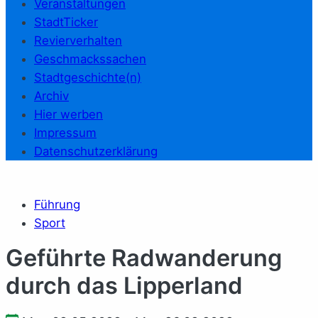
Veranstaltungen
StadtTicker
Revierverhalten
Geschmackssachen
Stadtgeschichte(n)
Archiv
Hier werben
Impressum
Datenschutzerklärung
Führung
Sport
Geführte Radwanderung
durch das Lipperland