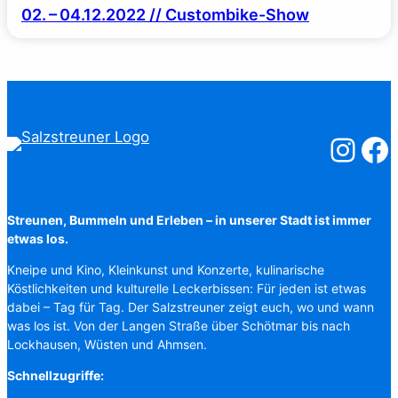
02. – 04.12.2022 // Custombike-Show
Salzstreuner
Salzst
Streunen, Bummeln und Erleben – in unserer Stadt ist immer
etwas los.
Kneipe und Kino, Kleinkunst und Konzerte, kulinarische
Köstlichkeiten und kulturelle Leckerbissen: Für jeden ist etwas
dabei – Tag für Tag. Der Salzstreuner zeigt euch, wo und wann
was los ist. Von der Langen Straße über Schötmar bis nach
Lockhausen, Wüsten und Ahmsen.
Schnellzugriffe: