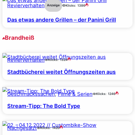
Revierverhalten
Anzeige
Klicks:
1386
Das etwas andere Grillen – der Panini Grill
Brandheiß
Revierverhalten
Klicks:
1324
Stadtbücherei weitet Öffnungszeiten aus
Geschmackssachen
, 
Filme & Serien
Klicks:
1246
Stream-Tipp: The Bold Type
Nachgesalzt
Klicks:
1420