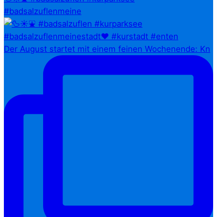
#badsalzuflenmeine
Der August startet mit einem feinen Wochenende: Kn