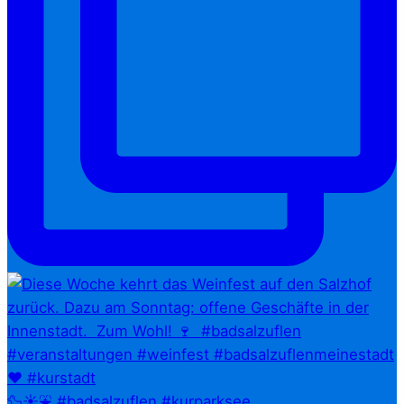
🦆☀️⛲ #badsalzuflen #kurparksee