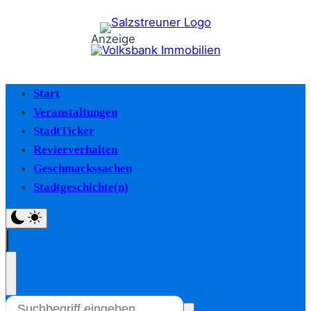
Anzeige
Start
Veranstaltungen
StadtTicker
Revierverhalten
Geschmackssachen
Stadtgeschichte(n)