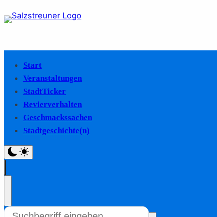
Start
Veranstaltungen
StadtTicker
Revierverhalten
Geschmackssachen
Stadtgeschichte(n)