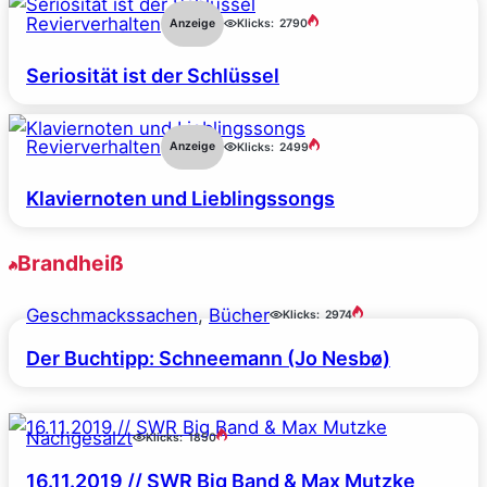
Revierverhalten
Anzeige
Klicks:
2790
Seriosität ist der Schlüssel
Revierverhalten
Anzeige
Klicks:
2499
Klaviernoten und Lieblingssongs
Brandheiß
Geschmackssachen
, 
Bücher
Klicks:
2974
Der Buchtipp: Schneemann (Jo Nesbø)
Nachgesalzt
Klicks:
1850
16.11.2019 // SWR Big Band & Max Mutzke