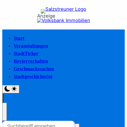
Anzeige
Start
Veranstaltungen
StadtTicker
Revierverhalten
Geschmackssachen
Stadtgeschichte(n)