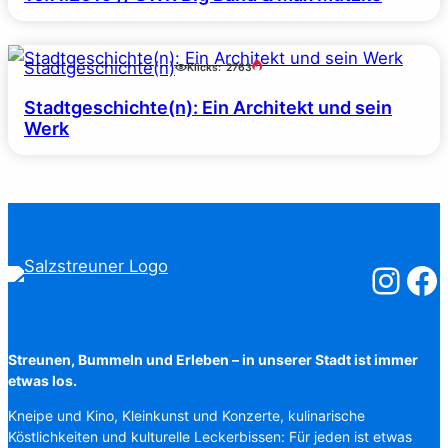
Stadtgeschichte(n)
Klicks:
2763
Stadtgeschichte(n): Ein Architekt und sein
Werk
Salzstreuner
Salzst
Streunen, Bummeln und Erleben – in unserer Stadt ist immer
etwas los.
Kneipe und Kino, Kleinkunst und Konzerte, kulinarische
Köstlichkeiten und kulturelle Leckerbissen: Für jeden ist etwas