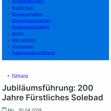
Veranstaltungen
StadtTicker
Revierverhalten
Geschmackssachen
Stadtgeschichte(n)
Archiv
Hier werben
Impressum
Datenschutzerklärung
Führung
Jubiläumsführung: 200
Jahre Fürstliches Solebad
Mo., 30.04.2018