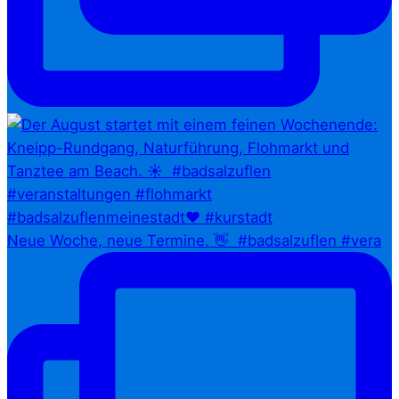
Neue Woche, neue Termine. 👋⁠ ⁠ #badsalzuflen #vera