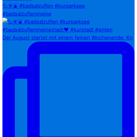
🦆☀️⛲ #badsalzuflen #kurparksee
#badsalzuflenmeine
Der August startet mit einem feinen Wochenende: Kn