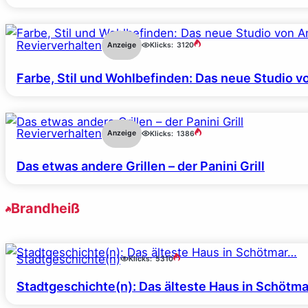
Revierverhalten
Anzeige
Klicks:
3120
Farbe, Stil und Wohlbefinden: Das neue Studio v
Revierverhalten
Anzeige
Klicks:
1386
Das etwas andere Grillen – der Panini Grill
Brandheiß
Stadtgeschichte(n)
Klicks:
5310
Stadtgeschichte(n): Das älteste Haus in Schötm