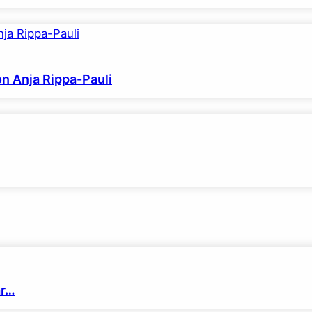
on Anja Rippa-Pauli
ar…