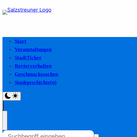
Start
Veranstaltungen
StadtTicker
Revierverhalten
Geschmackssachen
Stadtgeschichte(n)