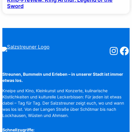
Sword
Salzstreuner
Salzst
Streunen, Bummeln und Erleben – in unserer Stadt ist immer
etwas los.
Kneipe und Kino, Kleinkunst und Konzerte, kulinarische
Köstlichkeiten und kulturelle Leckerbissen: Für jeden ist etwas
dabei – Tag für Tag. Der Salzstreuner zeigt euch, wo und wann
was los ist. Von der Langen Straße über Schötmar bis nach
Lockhausen, Wüsten und Ahmsen.
Schnellzugriffe: