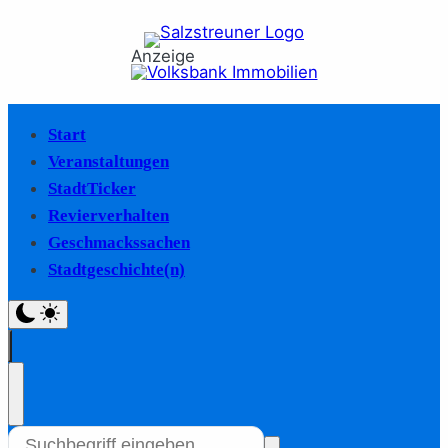
Anzeige
Start
Veranstaltungen
StadtTicker
Revierverhalten
Geschmackssachen
Stadtgeschichte(n)