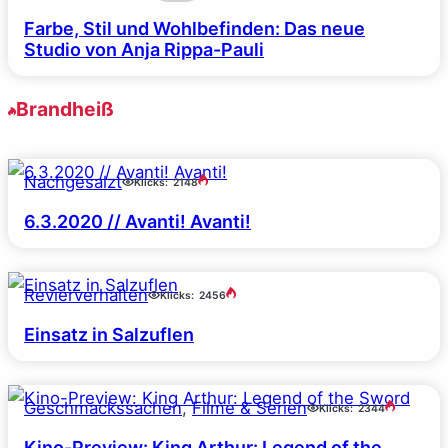
Farbe, Stil und Wohlbefinden: Das neue
Studio von Anja Rippa-Pauli
Brandheiß
Nachgesalzt
Klicks:
2148
6.3.2020 // Avanti! Avanti!
Revierverhalten
Klicks:
2456
Einsatz in Salzuflen
Geschmackssachen
, 
Filme & Serien
Klicks:
2344
Kino-Preview: King Arthur: Legend of the