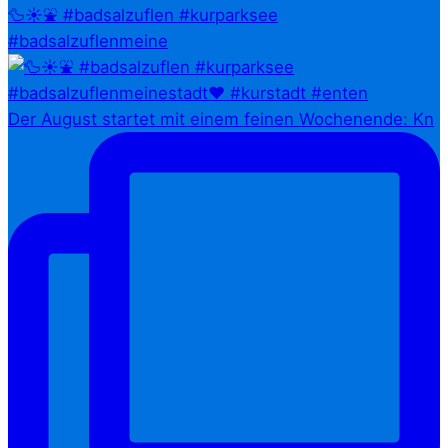
🦆☀️⛲ #badsalzuflen #kurparksee
#badsalzuflenmeine
Der August startet mit einem feinen Wochenende: Kn