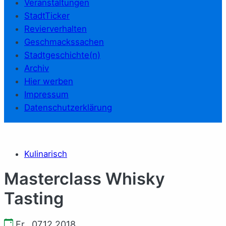
Veranstaltungen
StadtTicker
Revierverhalten
Geschmackssachen
Stadtgeschichte(n)
Archiv
Hier werben
Impressum
Datenschutzerklärung
Kulinarisch
Masterclass Whisky
Tasting
Fr., 07.12.2018