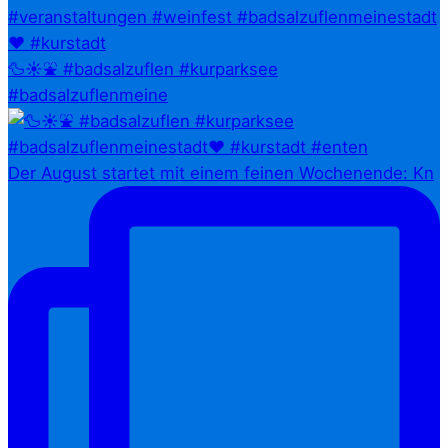
🦆☀️⛲ #badsalzuflen #kurparksee
#badsalzuflenmeine
Der August startet mit einem feinen Wochenende: Kn