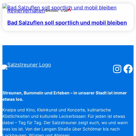
Revierverhalten
Klicks:
1726
Bad Salzuflen soll sportlich und mobil bleiben
Salzstreuner
Salzst
Streunen, Bummeln und Erleben – in unserer Stadt ist immer
etwas los.
Kneipe und Kino, Kleinkunst und Konzerte, kulinarische
Köstlichkeiten und kulturelle Leckerbissen: Für jeden ist etwas
dabei – Tag für Tag. Der Salzstreuner zeigt euch, wo und wann
was los ist. Von der Langen Straße über Schötmar bis nach
Lockhausen, Wüsten und Ahmsen.