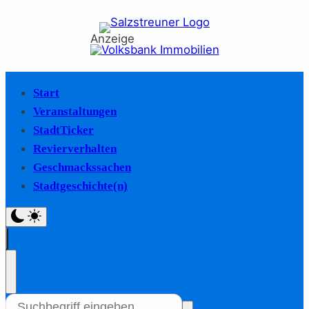
Anzeige
Start
Veranstaltungen
StadtTicker
Revierverhalten
Geschmackssachen
Stadtgeschichte(n)