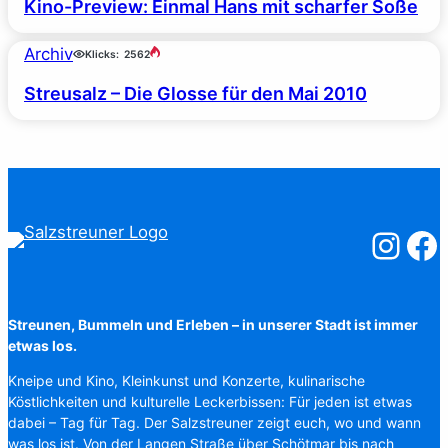
Kino-Preview: Einmal Hans mit scharfer Soße
Archiv
Klicks:
2562
Streusalz – Die Glosse für den Mai 2010
Salzstreuner
Salzst
Streunen, Bummeln und Erleben – in unserer Stadt ist immer
etwas los.
Kneipe und Kino, Kleinkunst und Konzerte, kulinarische
Köstlichkeiten und kulturelle Leckerbissen: Für jeden ist etwas
dabei – Tag für Tag. Der Salzstreuner zeigt euch, wo und wann
was los ist. Von der Langen Straße über Schötmar bis nach