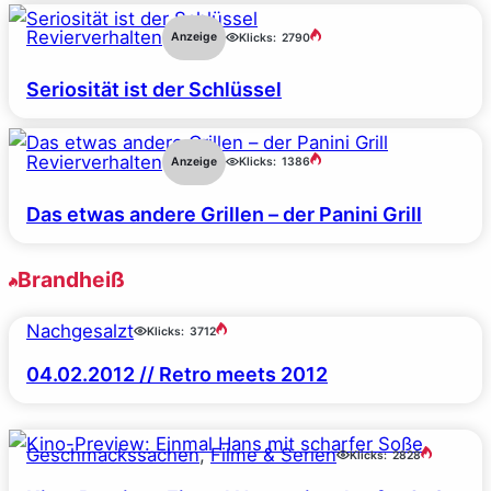
Revierverhalten
Anzeige
Klicks:
2790
Seriosität ist der Schlüssel
Revierverhalten
Anzeige
Klicks:
1386
Das etwas andere Grillen – der Panini Grill
Brandheiß
Nachgesalzt
Klicks:
3712
04.02.2012 // Retro meets 2012
Geschmackssachen
, 
Filme & Serien
Klicks:
2828