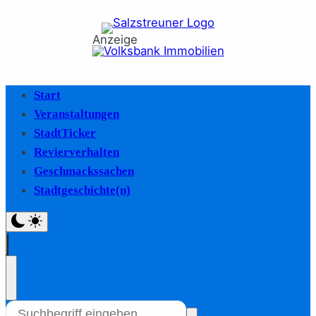
Anzeige
Start
Veranstaltungen
StadtTicker
Revierverhalten
Geschmackssachen
Stadtgeschichte(n)