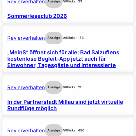
Revierverhalten
Anzeige
Klicks:
33
Sommerleseclub 2026
Revierverhalten
Anzeige
Klicks:
183
„MeinS“ öffnet sich für alle: Bad Salzuflens
kostenlose Begleit-App jetzt auch für
Einwohner, Tagesgäste und Interessierte
Revierverhalten
Anzeige
Klicks:
21
In der Partnerstadt Millau sind jetzt virtuelle
Rundflüge möglich
Revierverhalten
Anzeige
Klicks:
450