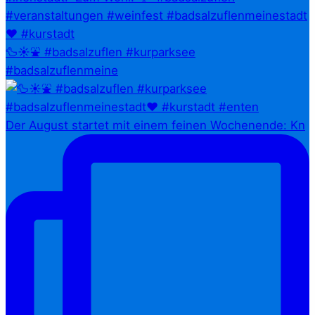
🦆☀️⛲ #badsalzuflen #kurparksee
#badsalzuflenmeine
Der August startet mit einem feinen Wochenende: Kn