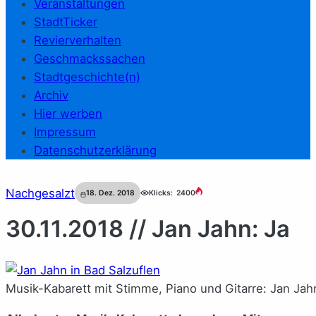
Veranstaltungen
StadtTicker
Revierverhalten
Geschmackssachen
Stadtgeschichte(n)
Archiv
Hier werben
Impressum
Datenschutzerklärung
Nachgesalzt
18. Dez. 2018
Klicks:
2400
30.11.2018 // Jan Jahn: Ja
Musik-Kabarett mit Stimme, Piano und Gitarre: Jan Jah