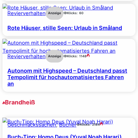
Revierverhalten
Anzeige
Klicks:
60
Rote Häuser, stille Seen: Urlaub in Småland
Revierverhalten
Anzeige
Klicks:
1148
Autonom mit Highspeed – Deutschland passt
Tempolimit für hochautomatisiertes Fahren
an
Brandheiß
Geschmackssachen
, 
Bücher
Klicks:
2184
Buch-Tipp: Homo Deus (Yuval Noah Harari)