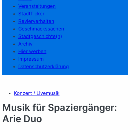
Veranstaltungen
StadtTicker
Revierverhalten
Geschmackssachen
Stadtgeschichte(n)
Archiv
Hier werben
Impressum
Datenschutzerklärung
Konzert / Livemusik
Musik für Spaziergänger:
Arie Duo