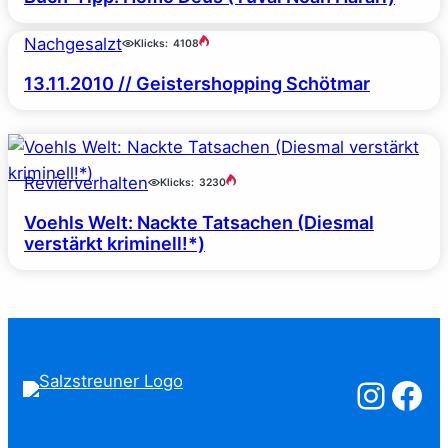
Nachgesalzt
Klicks:
4108
13.11.2010 // Geistershopping Schötmar
Revierverhalten
Klicks:
3230
Voehls Welt: Nackte Tatsachen (Diesmal
verstärkt kriminell!*)
Salzstreuner a
Salzstreu