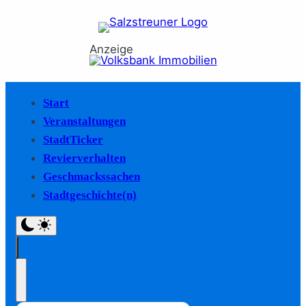
Anzeige
Start
Veranstaltungen
StadtTicker
Revierverhalten
Geschmackssachen
Stadtgeschichte(n)