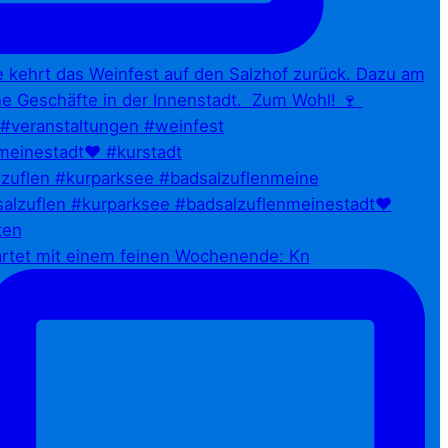
zuflen #kurparksee #badsalzuflenmeine
artet mit einem feinen Wochenende: Kn