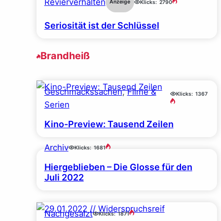
Revierverhalten
Anzeige
Klicks:
2790
Seriosität ist der Schlüssel
Brandheiß
Geschmackssachen
, 
Filme &
Klicks:
1367
Serien
Kino-Preview: Tausend Zeilen
Archiv
Klicks:
1681
Hiergeblieben – Die Glosse für den
Juli 2022
Nachgesalzt
Klicks:
1871