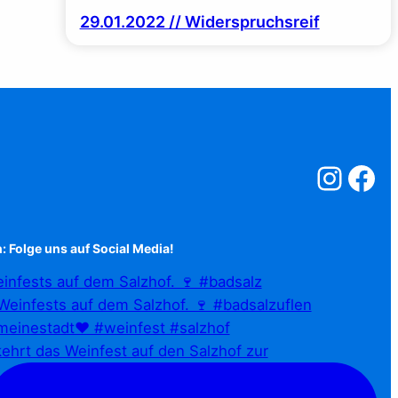
29.01.2022 // Widerspruchsreif
Salzstreuner a
Salzstreu
: Folge uns auf Social Media!
infests auf dem Salzhof. 🍷 #badsalz
ehrt das Weinfest auf den Salzhof zur