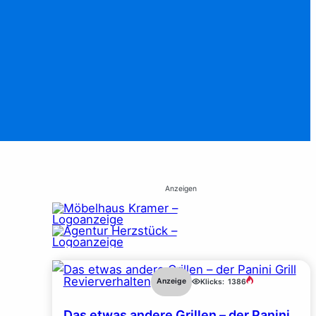
Anzeigen
Revierverhalten
Anzeige
Klicks:
1386
Das etwas andere Grillen – der Panini