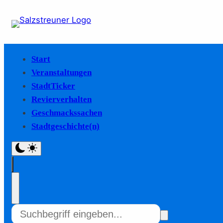
Start
Veranstaltungen
StadtTicker
Revierverhalten
Geschmackssachen
Stadtgeschichte(n)