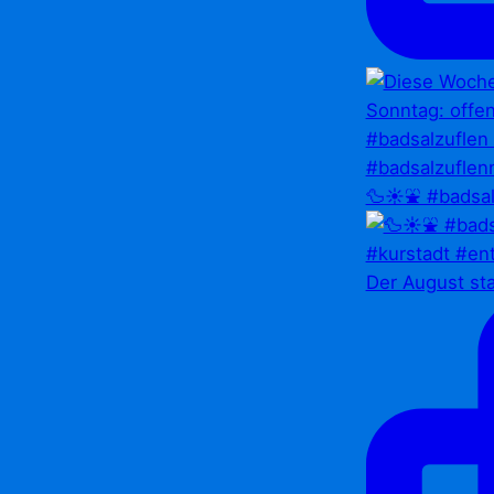
🦆☀️⛲ #badsal
Der August st