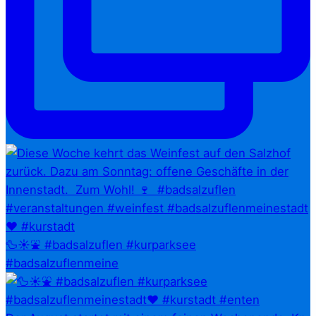
🦆☀️⛲ #badsalzuflen #kurparksee
#badsalzuflenmeine