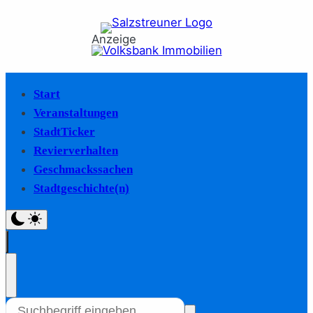
Anzeige
Start
Veranstaltungen
StadtTicker
Revierverhalten
Geschmackssachen
Stadtgeschichte(n)