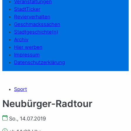
Veranstaltungen
StadtTicker
Revierverhalten
Geschmackssachen
Stadtgeschichte(n)
Archiv
Hier werben
Impressum
Datenschutzerklärung
Sport
Neubürger-Radtour
So., 14.07.2019