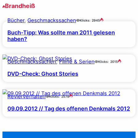
Brandheiß
Bücher
, 
Geschmackssachen
Klicks:
2945
Buch-Tipp: Was sollte man 2011 gelesen
haben?
Geschmackssachen
, 
Filme & Serien
Klicks:
2015
DVD-Check: Ghost Stories
Revierverhalten
Klicks:
2578
09.09.2012 // Tag des offenen Denkmals 2012