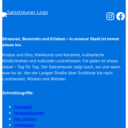
Salzstreuner
Salzst
Streunen, Bummeln und Erleben – in unserer Stadt ist immer
etwas los.
Kneipe und Kino, Kleinkunst und Konzerte, kulinarische
Köstlichkeiten und kulturelle Leckerbissen: Für jeden ist etwas
dabei – Tag für Tag. Der Salzstreuner zeigt euch, wo und wann
was los ist. Von der Langen Straße über Schötmar bis nach
Lockhausen, Wüsten und Ahmsen.
Schnellzugriffe:
Startseite
Veranstaltungen
Hier werben
Impressum