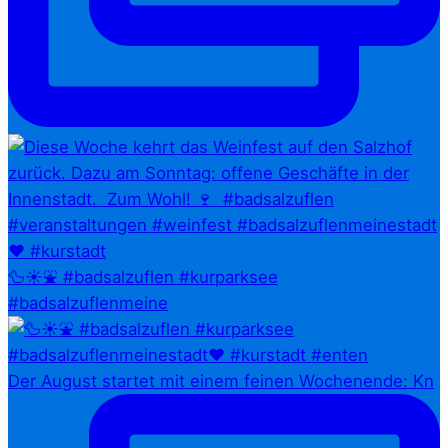
🦆☀️⛲ #badsalzuflen #kurparksee
#badsalzuflenmeine
Der August startet mit einem feinen Wochenende: Kn