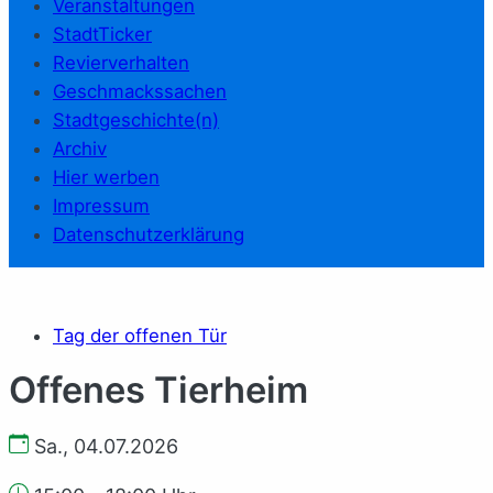
Veranstaltungen
StadtTicker
Revierverhalten
Geschmackssachen
Stadtgeschichte(n)
Archiv
Hier werben
Impressum
Datenschutzerklärung
Tag der offenen Tür
Offenes Tierheim
Sa., 04.07.2026