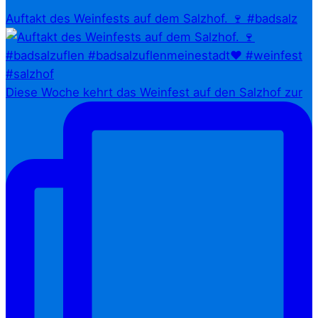
Auftakt des Weinfests auf dem Salzhof. 🍷 #badsalz
Diese Woche kehrt das Weinfest auf den Salzhof zur