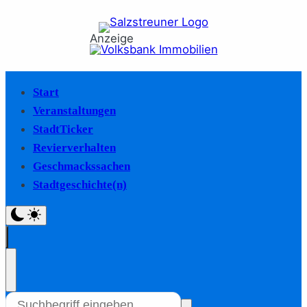
Anzeige
Start
Veranstaltungen
StadtTicker
Revierverhalten
Geschmackssachen
Stadtgeschichte(n)