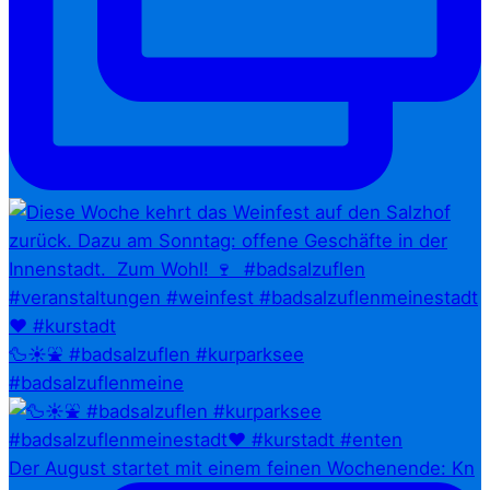
🦆☀️⛲ #badsalzuflen #kurparksee
#badsalzuflenmeine
Der August startet mit einem feinen Wochenende: Kn