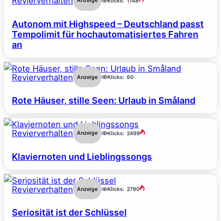
Revierverhalten
Anzeige
Klicks:
1148
Autonom mit Highspeed – Deutschland passt
Tempolimit für hochautomatisiertes Fahren
an
Revierverhalten
Anzeige
Klicks:
60
Rote Häuser, stille Seen: Urlaub in Småland
Revierverhalten
Anzeige
Klicks:
2499
Klaviernoten und Lieblingssongs
Revierverhalten
Anzeige
Klicks:
2790
Seriosität ist der Schlüssel