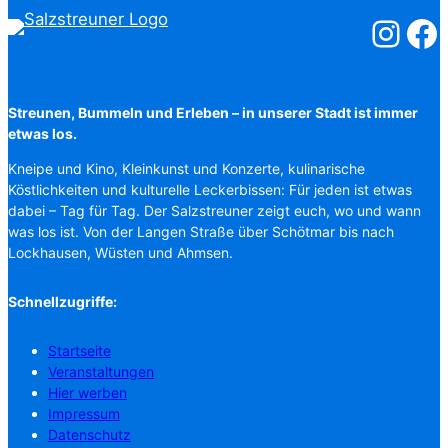
Salzstreuner
Salzst
Streunen, Bummeln und Erleben – in unserer Stadt ist immer
etwas los.
Kneipe und Kino, Kleinkunst und Konzerte, kulinarische
Köstlichkeiten und kulturelle Leckerbissen: Für jeden ist etwas
dabei – Tag für Tag. Der Salzstreuner zeigt euch, wo und wann
was los ist. Von der Langen Straße über Schötmar bis nach
Lockhausen, Wüsten und Ahmsen.
Schnellzugriffe:
Startseite
Veranstaltungen
Hier werben
Impressum
Datenschutz