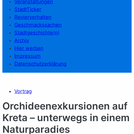
Veranstaltungen
StadtTicker
Revierverhalten
Geschmackssachen
Stadtgeschichte(n)
Archiv
Hier werben
Impressum
Datenschutzerklärung
Vortrag
Orchideenexkursionen auf
Kreta – unterwegs in einem
Naturparadies