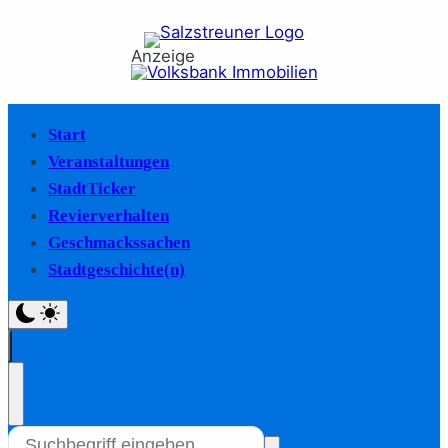
Anzeige
Start
Veranstaltungen
StadtTicker
Revierverhalten
Geschmackssachen
Stadtgeschichte(n)