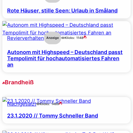
Rote Häuser, stille Seen: Urlaub in Småland
Revierverhalten
Anzeige
Klicks:
1148
Autonom mit Highspeed – Deutschland passt
Tempolimit für hochautomatisiertes Fahren
an
Brandheiß
Nachgesalzt
Klicks:
1489
23.1.2020 // Tommy Schneller Band