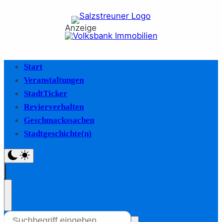
Anzeige
Start
Veranstaltungen
StadtTicker
Revierverhalten
Geschmackssachen
Stadtgeschichte(n)