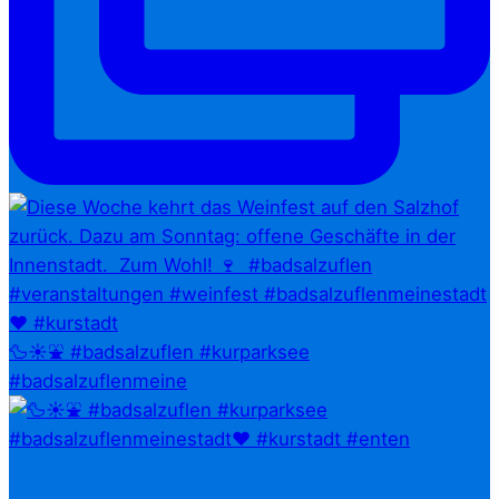
🦆☀️⛲ #badsalzuflen #kurparksee
#badsalzuflenmeine