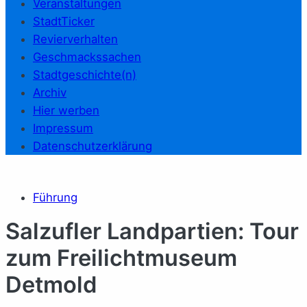
Veranstaltungen
StadtTicker
Revierverhalten
Geschmackssachen
Stadtgeschichte(n)
Archiv
Hier werben
Impressum
Datenschutzerklärung
Führung
Salzufler Landpartien: Tour
zum Freilichtmuseum
Detmold