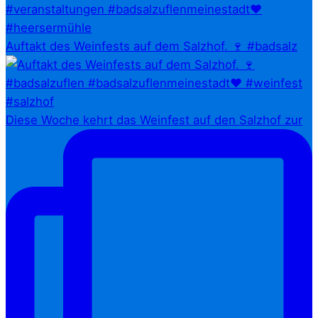
Auftakt des Weinfests auf dem Salzhof. 🍷 #badsalz
Diese Woche kehrt das Weinfest auf den Salzhof zur