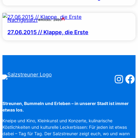
Nachgesalzt
Klicks:
2460
27.06.2015 // Klappe, die Erste
Salzstreuner
Salzst
Streunen, Bummeln und Erleben – in unserer Stadt ist immer
etwas los.
Kneipe und Kino, Kleinkunst und Konzerte, kulinarische
Köstlichkeiten und kulturelle Leckerbissen: Für jeden ist etwas
dabei – Tag für Tag. Der Salzstreuner zeigt euch, wo und wann