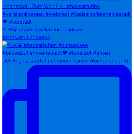
🦆☀️⛲ #badsalzuflen #kurparksee
#badsalzuflenmeine
Der August startet mit einem feinen Wochenende: Kn