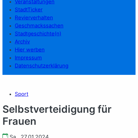
Veranstaltungen
StadtTicker
Revierverhalten
Geschmackssachen
Stadtgeschichte(n)
Archiv
Hier werben
Impressum
Datenschutzerklärung
Sport
Selbstverteidigung für
Frauen
Sa., 27.01.2024