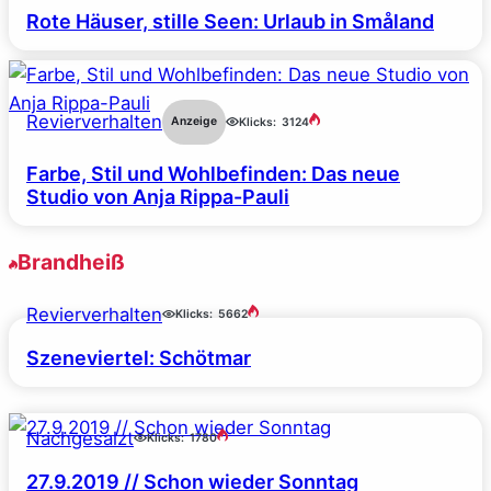
Rote Häuser, stille Seen: Urlaub in Småland
Revierverhalten
Anzeige
Klicks:
3124
Farbe, Stil und Wohlbefinden: Das neue
Studio von Anja Rippa-Pauli
Brandheiß
Revierverhalten
Klicks:
5662
Szeneviertel: Schötmar
Nachgesalzt
Klicks:
1780
27.9.2019 // Schon wieder Sonntag