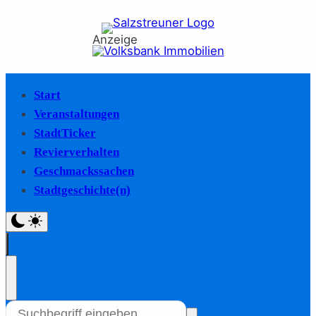
Anzeige
Start
Veranstaltungen
StadtTicker
Revierverhalten
Geschmackssachen
Stadtgeschichte(n)