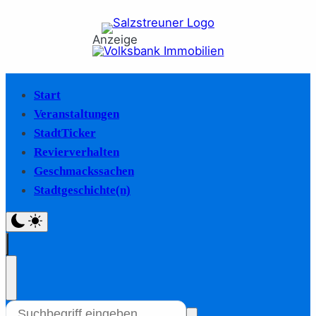
Anzeige
Start
Veranstaltungen
StadtTicker
Revierverhalten
Geschmackssachen
Stadtgeschichte(n)