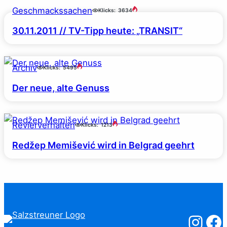
Geschmackssachen
Klicks:
3634
30.11.2011 // TV-Tipp heute: „TRANSIT“
Archiv
Klicks:
5495
Der neue, alte Genuss
Revierverhalten
Klicks:
1213
Redžep Memišević wird in Belgrad geehrt
Salzstreuner
Salzst