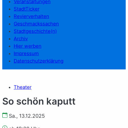
Veranstaltungen
StadtTicker
Revierverhalten
Geschmackssachen
Stadtgeschichte(n)
Archiv
Hier werben
Impressum
Datenschutzerklärung
Theater
So schön kaputt
Sa., 13.12.2025