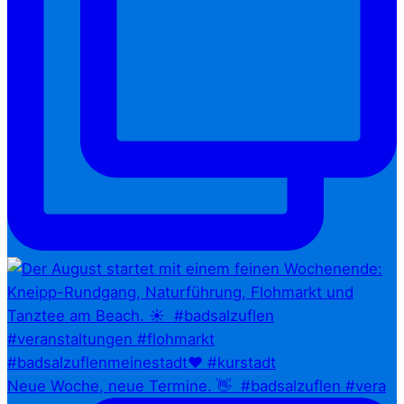
Neue Woche, neue Termine. 👋⁠ ⁠ #badsalzuflen #vera