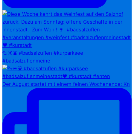
🦆☀️⛲ #badsalzuflen #kurparksee
#badsalzuflenmeine
Der August startet mit einem feinen Wochenende: Kn