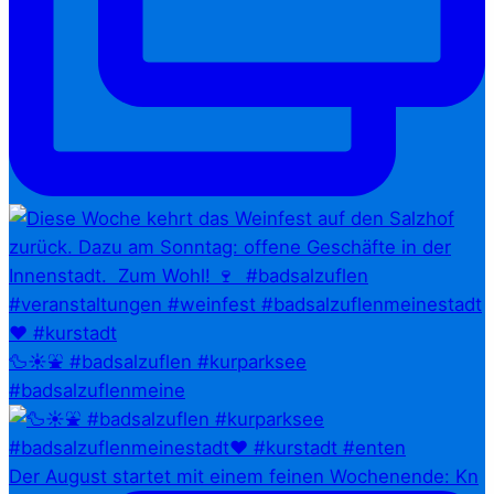
🦆☀️⛲ #badsalzuflen #kurparksee
#badsalzuflenmeine
Der August startet mit einem feinen Wochenende: Kn