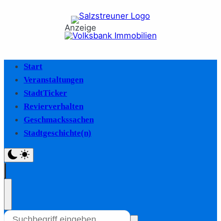
Anzeige
Start
Veranstaltungen
StadtTicker
Revierverhalten
Geschmackssachen
Stadtgeschichte(n)