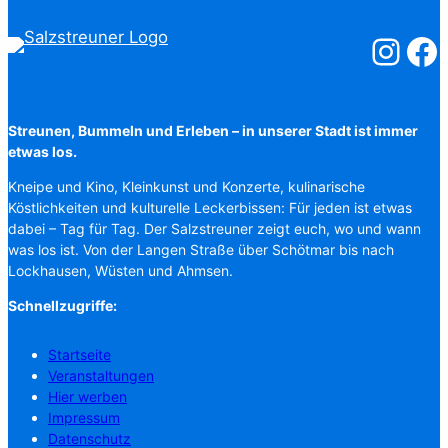
Salzstreuner
Salzst
Streunen, Bummeln und Erleben – in unserer Stadt ist immer
etwas los.
Kneipe und Kino, Kleinkunst und Konzerte, kulinarische
Köstlichkeiten und kulturelle Leckerbissen: Für jeden ist etwas
dabei – Tag für Tag. Der Salzstreuner zeigt euch, wo und wann
was los ist. Von der Langen Straße über Schötmar bis nach
Lockhausen, Wüsten und Ahmsen.
Schnellzugriffe:
Startseite
Veranstaltungen
Hier werben
Impressum
Datenschutz