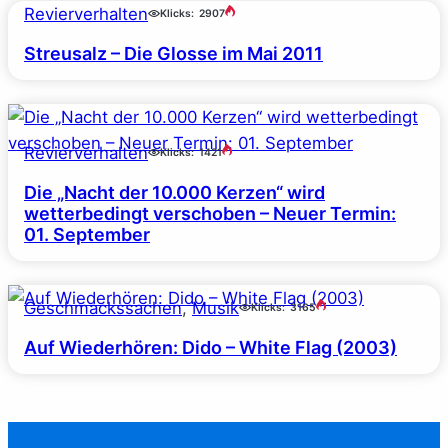
Revierverhalten
Klicks:
2907
Streusalz – Die Glosse im Mai 2011
Revierverhalten
Klicks:
1421
Die „Nacht der 10.000 Kerzen“ wird
wetterbedingt verschoben – Neuer Termin:
01. September
Geschmackssachen
, 
Musik
Klicks:
3165
Auf Wiederhören: Dido – White Flag (2003)