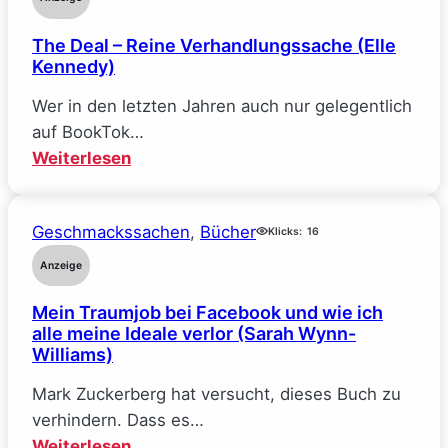
The Deal – Reine Verhandlungssache (Elle
Kennedy)
Wer in den letzten Jahren auch nur gelegentlich
auf BookTok…
:
Weiterlesen
The
Deal
Geschmackssachen
, 
Bücher
–
Klicks:
16
Reine
Anzeige
Verhandlungssache
Mein Traumjob bei Facebook und wie ich
(Elle
alle meine Ideale verlor (Sarah Wynn-
Kennedy)
Williams)
Mark Zuckerberg hat versucht, dieses Buch zu
verhindern. Dass es…
:
Weiterlesen