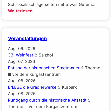
Schicksalsschläge selten mit etwas Gutem…
:
Weiterlesen
Mal
gucken
(Josephine
Gauck)
Veranstaltungen
Aug.
06.
2026
33. Weinfest
Salzhof
Aug.
07.
2026
Entlang der historischen Stadtmauer
Therme
III vor dem Kurgastzentrum
Aug.
08.
2026
ErLEBE die Gradierwerke
Kurpark
Aug.
08.
2026
Rundgang durch die historische Altstadt
Therme III vor dem Kurgastzentrum