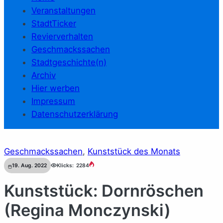
Veranstaltungen
StadtTicker
Revierverhalten
Geschmackssachen
Stadtgeschichte(n)
Archiv
Hier werben
Impressum
Datenschutzerklärung
Geschmackssachen
, 
Kunststück des Monats
19. Aug. 2022
Klicks:
2284
Kunststück: Dornröschen
(Regina Monczynski)