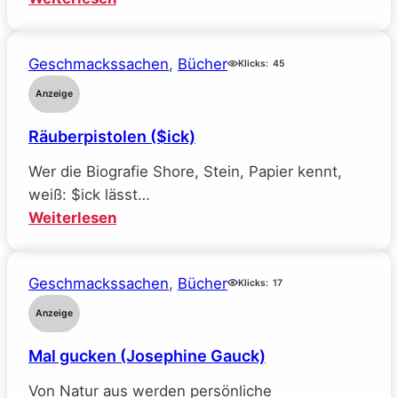
Mein
Traumjob
Geschmackssachen
, 
Bücher
bei
Klicks:
45
Facebook
Anzeige
und
Räuberpistolen ($ick)
wie
ich
Wer die Biografie Shore, Stein, Papier kennt,
alle
weiß: $ick lässt…
meine
:
Weiterlesen
Ideale
Räuberpistolen
verlor
($ick)
(Sarah
Geschmackssachen
, 
Bücher
Klicks:
17
Wynn-
Anzeige
Williams)
Mal gucken (Josephine Gauck)
Von Natur aus werden persönliche