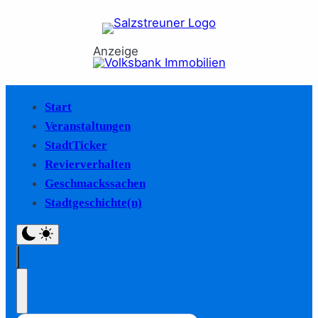
Anzeige
Start
Veranstaltungen
StadtTicker
Revierverhalten
Geschmackssachen
Stadtgeschichte(n)